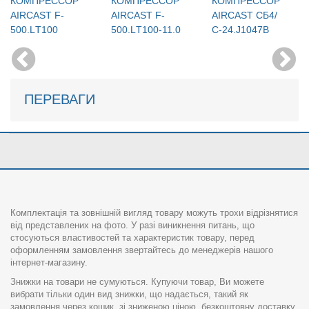
КОМПРЕССОР
КОМПРЕССОР
КОМПРЕССОР
AIRCAST F-
AIRCAST F-
AIRCAST СБ4/
500.LТ100
500.LТ100-11.0
С-24.J1047B
ПЕРЕВАГИ
Комплектація та зовнішній вигляд товару можуть трохи відрізнятися
від представлених на фото. У разі виникнення питань, що
стосуються властивостей та характеристик товару, перед
оформленням замовлення звертайтесь до менеджерів нашого
інтернет-магазину.
Знижки на товари не сумуються. Купуючи товар, Ви можете
вибрати тільки один вид знижки, що надається, такий як
замовлення через кошик, зі зниженою ціною, безкоштовну доставку