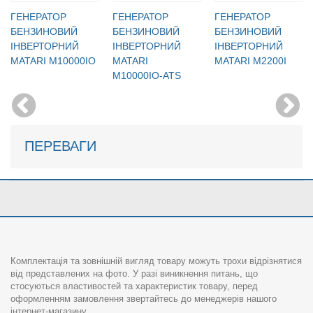
ГЕНЕРАТОР
ГЕНЕРАТОР
ГЕНЕРАТОР
БЕНЗИНОВИЙ
БЕНЗИНОВИЙ
БЕНЗИНОВИЙ
IНВЕРТОРНИЙ
IНВЕРТОРНИЙ
IНВЕРТОРНИЙ
MATARI M10000IO
MATARI
MATARI M2200I
M10000IO-ATS
ПЕРЕВАГИ
Комплектація та зовнішній вигляд товару можуть трохи відрізнятися
від представлених на фото. У разі виникнення питань, що
стосуються властивостей та характеристик товару, перед
оформленням замовлення звертайтесь до менеджерів нашого
інтернет-магазину.