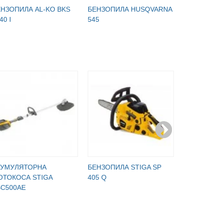
ЕНЗОПИЛА AL-KO BKS
БЕНЗОПИЛА HUSQVARNA
БЕНЗОПИ
40 I
545
365
КУМУЛЯТОРНА
БЕНЗОПИЛА STIGA SP
БЕНЗОПИ
ОТОКОСА STIGA
405 Q
SP375Q
BC500AE