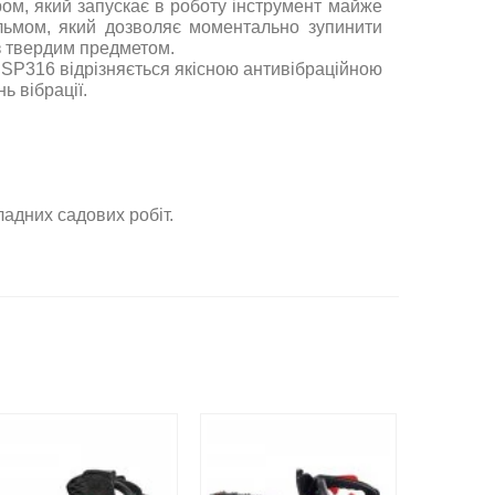
м, який запускає в роботу інструмент майже
льмом, який дозволяє моментально зупинити
з твердим предметом.
a SP316 відрізняється якісною антивібраційною
ь вібрації.
ладних садових робіт.