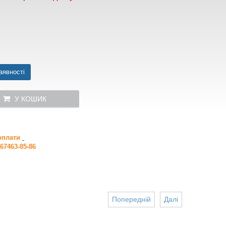
аявності
У КОШИК
 оплати
67463-85-86
Попередній
Далі