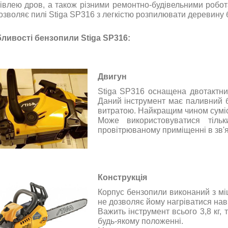
тівлею дров, а також різними ремонтно-будівельними робо
озволяє пилі Stiga SP316 з легкістю розпилювати деревину б
ливості бензопили Stiga SP316:
Двигун
Stiga SP316 оснащена двотактни
Даний інструмент має паливний б
витратою. Найкращим чином сумісн
Може використовуватися тіль
провітрюваному приміщенні в зв'яз
Конструкція
Корпус бензопили виконаний з міц
не дозволяє йому нагріватися наві
Важить інструмент всього 3,8 кг,
будь-якому положенні.