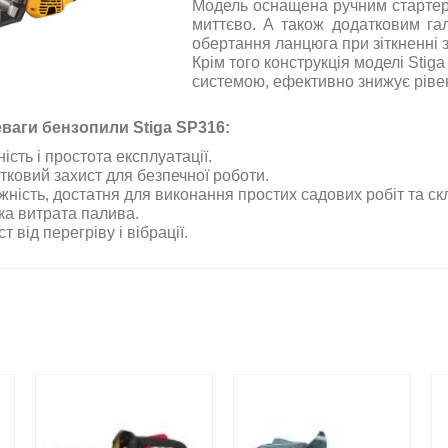
Модель оснащена ручним стартеро
миттєво. А також додатковим га
обертання ланцюга при зіткненні 
Крім того конструкція моделі Stig
системою, ефективно знижує рівен
ваги бензопили Stiga SP316:
ість і простота експлуатації.
тковий захист для безпечної роботи.
жність, достатня для виконання простих садових робіт та ск
ка витрата палива.
т від перегріву і вібрації.