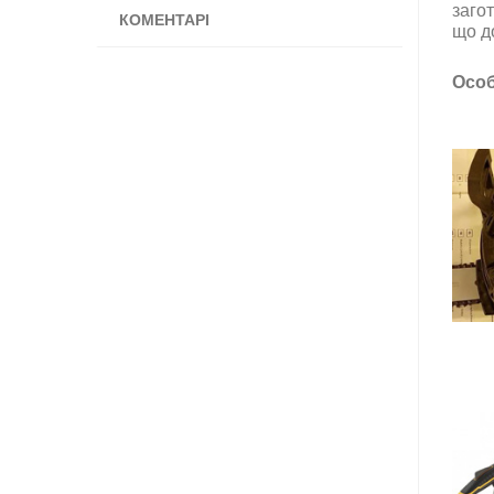
заго
КОМЕНТАРІ
що д
Особ