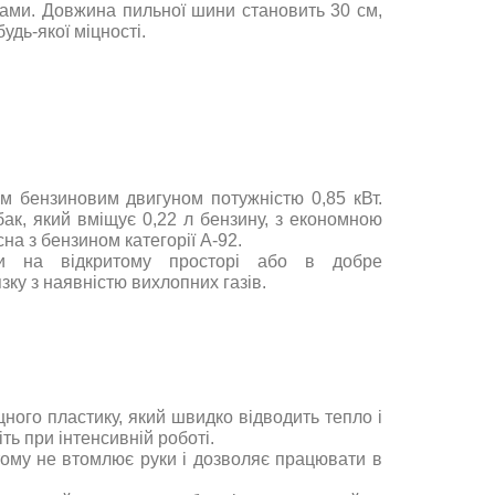
тами. Довжина пильної шини становить 30 см,
удь-якої міцності.
м бензиновим двигуном потужністю 0,85 кВт.
ак, який вміщує 0,22 л бензину, з економною
а з бензином категорії А-92.
ки на відкритому просторі або в добре
ку з наявністю вихлопних газів.
ного пластику, який швидко відводить тепло і
ть при інтенсивній роботі.
 тому не втомлює руки і дозволяє працювати в