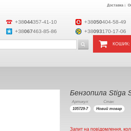
Доставка
О
+38
044
357-41-10
+38
050
404-58-49
+38
067
463-85-86
+38
093
170-17-06
КОШИК:
Бензопила Stiga 
Артикул:
Стан:
105729-7
Новий товар
Запит на повідомлення, кол