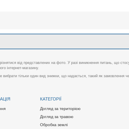
різнятися від представлених на фото. У разі виникнення питань, що сто
го інтернет-магазину.
 вибрати тільки один вид знижки, що надається, такий як замовлення че
АЦІЯ
КАТЕГОРІЇ
ння
Догляд за територією
Догляд за травою
Обробка землі