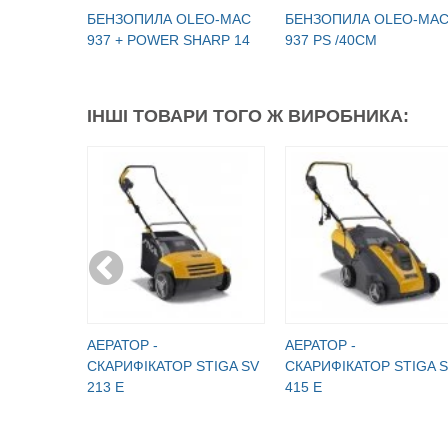
БЕНЗОПИЛА OLEO-МАC
БЕНЗОПИЛА OLEO-МА
937 + POWER SHARP 14
937 PS /40СМ
ІНШІ ТОВАРИ ТОГО Ж ВИРОБНИКА:
АЕРАТОР -
АЕРАТОР -
СКАРИФІКАТОР STIGA SV
СКАРИФІКАТОР STIGA 
213 E
415 E