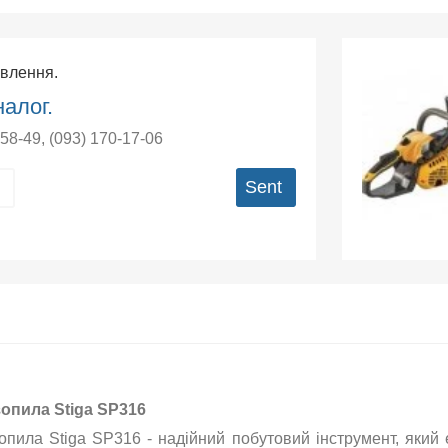
овлення.
алог.
-58-49
,
(093) 170-17-06
Sent
опила Stiga SP316
опила Stiga SP316 - надійний побутовий інструмент, який