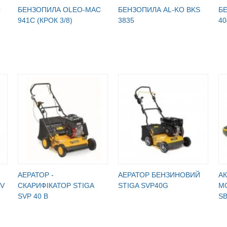
C
БЕНЗОПИЛА OLEO-МАC
БЕНЗОПИЛА AL-KO BKS
Б
941C (КРОК 3/8)
3835
40
АЕРАТОР -
АЕРАТОР БЕНЗИНОВИЙ
А
SV
СКАРИФІКАТОР STIGA
STIGA SVP40G
М
SVP 40 B
S