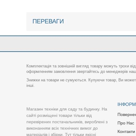
ПЕРЕВАГИ
Комплектація та зовнішній вигляд товару можуть трохи від
оформленням замовлення звертайтесь до менеджерів нашо
Знижки на товари не сумуються. Купуючи товар, Ви можете
інші.
ІНФОРМ
Магазин техніки для саду та будинку. На
Поверне
сайті розміщені товари тільки від
перевірених постачальників, вироблені з
Про Нас
виконанням всіх технічних вимог до
Контакти
матеріалів і збірки. Тут тільки якісні