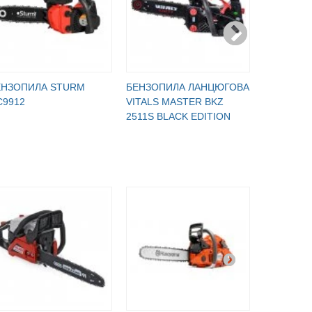
ЕНЗОПИЛА STURM
БЕНЗОПИЛА ЛАНЦЮГОВА
БЕНЗОПИ
C9912
VITALS MASTER BKZ
2511WES
2511S BLACK EDITION