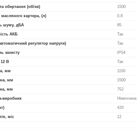
та обертання (об/хв)
1500
 масляного картера, (л)
0,8
ь шуму, дБА
85
ість АКБ
Так
автоматичний регулятор напруги)
Так
нь захисту
IP54
 12 В
Так
а, мм
1150
на, мм
1500
на, мм
752
а-виробник
Німеччина
кг)
420
тія, міс
12