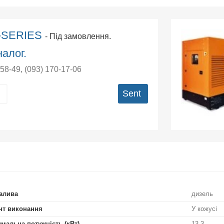
E-SERIES
- Під замовлення.
алог.
-58-49
,
(093) 170-17-06
Sent
алива
дизель
нт виконання
У кожусі
мальна потужність (кВт)
13,3