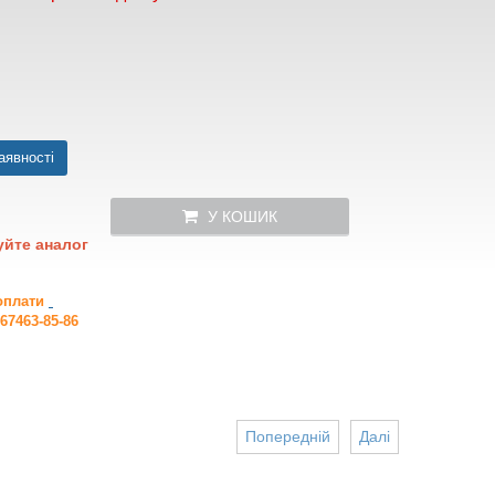
аявності
У КОШИК
уйте аналог
 оплати
67463-85-86
Попередній
Далі