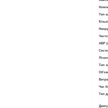
Номін
Тип а
Кільк
Напру
Часто
АВР (
Систе
Лічил
Тип з
Об'єм
Витра
Час б
Тип д
Двигу