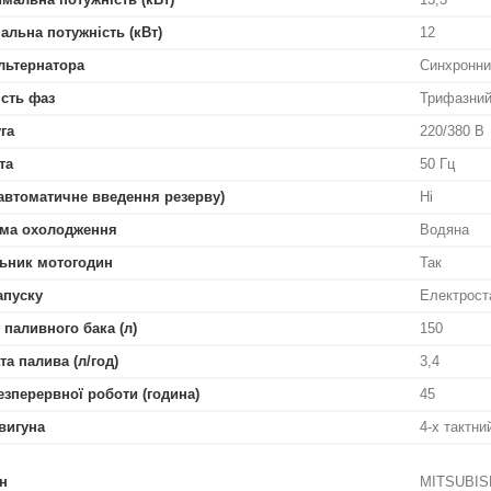
альна потужність (кВт)
12
льтернатора
Синхронни
ість фаз
Трифазни
га
220/380 В
та
50 Гц
автоматичне введення резерву)
Ні
ма охолодження
Водяна
ьник мотогодин
Так
апуску
Електрост
 паливного бака (л)
150
та палива (л/год)
3,4
езперервної роботи (година)
45
вигуна
4-х тактн
н
MITSUBIS