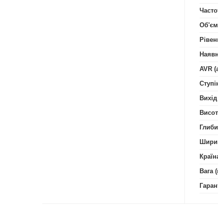
Часто
Об'єм
Рівен
Наявн
AVR (
Ступі
Вихід
Висот
Глиби
Шири
Країн
Вага (
Гаран