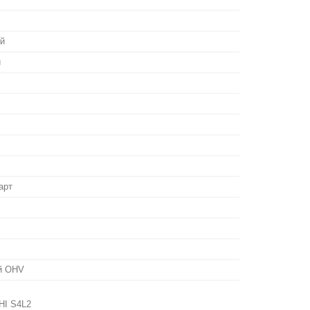
й
й
арт
ий OHV
HI S4L2