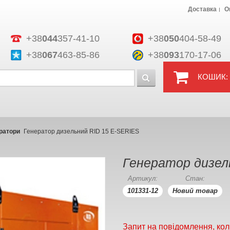
Доставка
О
+38
044
357-41-10
+38
050
404-58-49
+38
067
463-85-86
+38
093
170-17-06
КОШИК:
ратори
Генератор дизельний RID 15 E-SERIES
Генератор дизел
Артикул:
Стан:
101331-12
Новий товар
Запит на повідомлення, кол