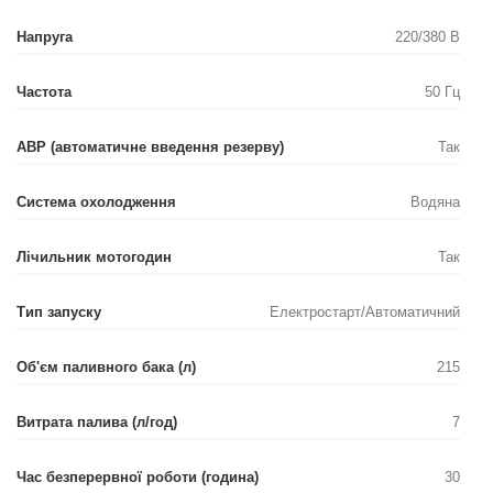
Напруга
220/380 В
Частота
50 Гц
АВР (автоматичне введення резерву)
Так
Система охолодження
Водяна
Лічильник мотогодин
Так
Тип запуску
Електростарт/Автоматичний
Об'єм паливного бака (л)
215
Витрата палива (л/год)
7
Час безперервної роботи (година)
30