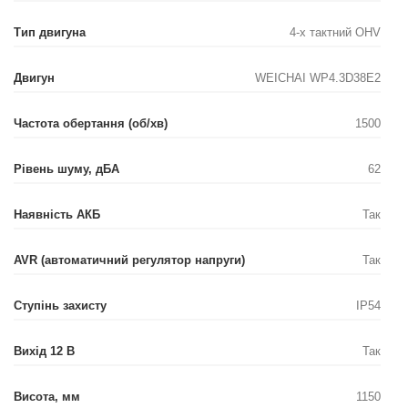
Тип двигуна
4-х тактний OHV
Двигун
WEICHAI WP4.3D38E2
Частота обертання (об/хв)
1500
Рівень шуму, дБА
62
Наявність АКБ
Так
AVR (автоматичний регулятор напруги)
Так
Ступінь захисту
IP54
Вихід 12 В
Так
Висота, мм
1150