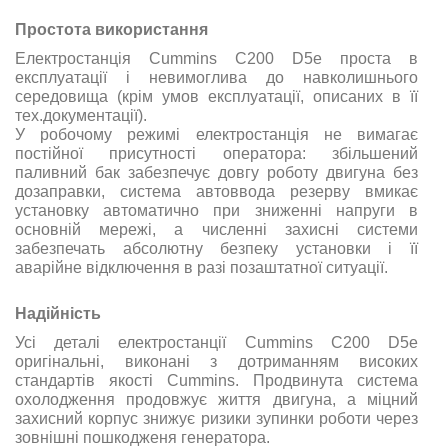
Простота використання
Електростанція Cummins C200 D5e проста в
експлуатації і невимоглива до навколишнього
середовища (крім умов експлуатації, описаних в її
тех.документації).
У робочому режимі електростанція не вимагає
постійної присутності оператора: збільшений
паливний бак забезпечує довгу роботу двигуна без
дозаправки, система автоввода резерву вмикає
установку автоматично при зниженні напруги в
основній мережі, а численні захисні системи
забезпечать абсолютну безпеку установки і її
аварійне відключення в разі позаштатної ситуації.
Надійність
Усі деталі електростанції Cummins C200 D5e
оригінальні, виконані з дотриманням високих
стандартів якості Cummins. Продвинута система
охолодження продовжує життя двигуна, а міцний
захисний корпус знижує ризики зупинки роботи через
зовнішні пошкодженя генератора.