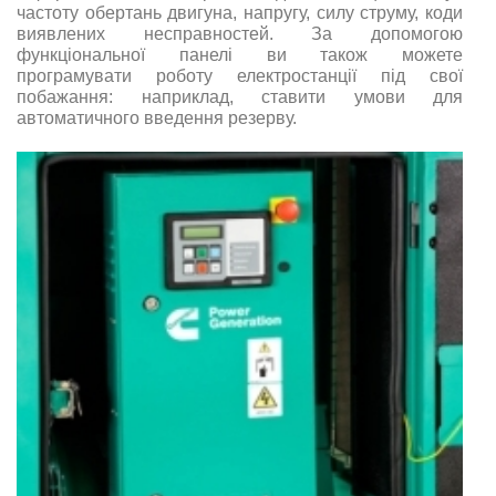
частоту обертань двигуна, напругу, силу струму, коди
виявлених несправностей. За допомогою
функціональної панелі ви також можете
програмувати роботу електростанції під свої
побажання: наприклад, ставити умови для
автоматичного введення резерву.