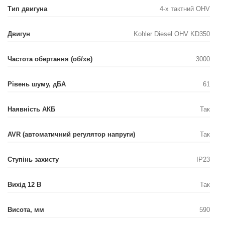
Тип двигуна
4-х тактний OHV
Двигун
Kohler Diesel OHV KD350
Частота обертання (об/хв)
3000
Рівень шуму, дБА
61
Наявність АКБ
Так
AVR (автоматичний регулятор напруги)
Так
Ступінь захисту
IP23
Вихід 12 В
Так
Висота, мм
590