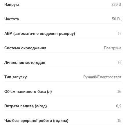
Напруга
220 В
Частота
50 Гц
АВР (автоматичне введення резерву)
Ні
Система охолодження
Повітряна
Лічильник мотогодин
Ні
Тип запуску
Ручний/Електростарт
Об'єм паливного бака (л)
16
Витрата палива (л/год)
0,9
Час безперервної роботи (година)
18