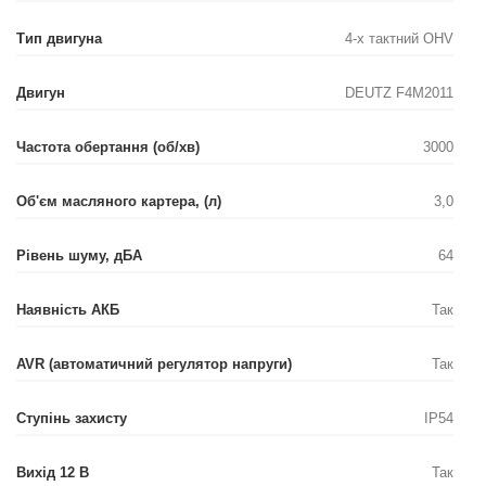
Тип двигуна
4-х тактний OHV
Двигун
DEUTZ F4M2011
Частота обертання (об/хв)
3000
Об'єм масляного картера, (л)
3,0
Рівень шуму, дБА
64
Наявність АКБ
Так
AVR (автоматичний регулятор напруги)
Так
Ступінь захисту
IP54
Вихід 12 В
Так