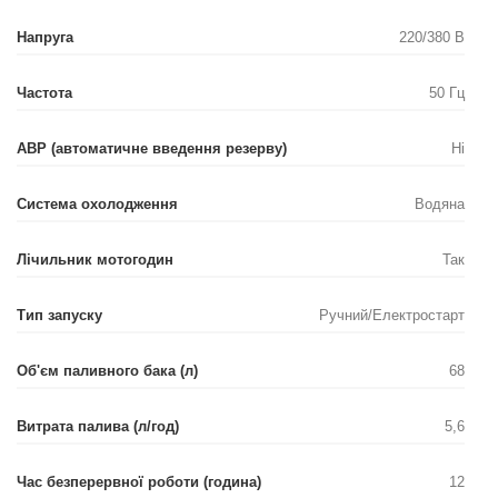
Напруга
220/380 В
Частота
50 Гц
АВР (автоматичне введення резерву)
Ні
Система охолодження
Водяна
Лічильник мотогодин
Так
Тип запуску
Ручний/Електростарт
Об'єм паливного бака (л)
68
Витрата палива (л/год)
5,6
Час безперервної роботи (година)
12