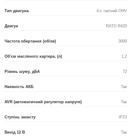
Тип двигуна
4-х тактний OHV
Двигун
RATO R420
Частота обертання (об/хв)
3000
Об'єм масляного картера, (л)
1,2
Рівень шуму, дБА
72
Наявність АКБ
Так
AVR (автоматичний регулятор напруги)
Так
Ступінь захисту
IP23
Вихід 12 В
Так