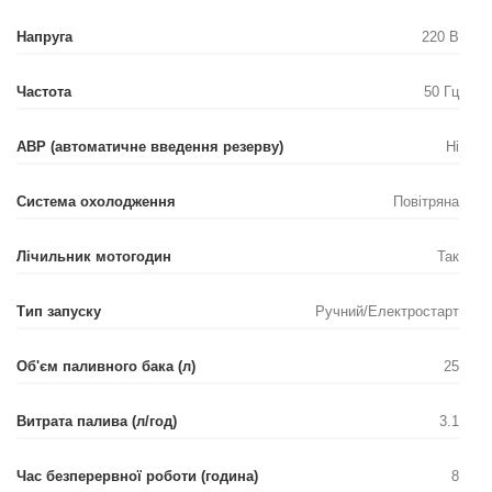
Напруга
220 В
Частота
50 Гц
АВР (автоматичне введення резерву)
Ні
Система охолодження
Повітряна
Лічильник мотогодин
Так
Тип запуску
Ручний/Електростарт
Об'єм паливного бака (л)
25
Витрата палива (л/год)
3.1
Час безперервної роботи (година)
8