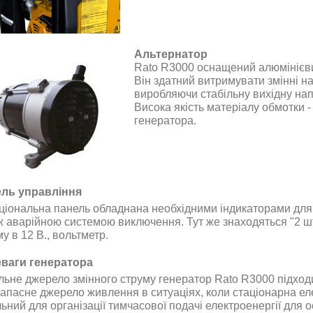
Альтернатор
Rato R3000 оснащений алюмінієв
Він здатний витримувати змінні н
виробляючи стабільну вихідну нап
Висока якість матеріалу обмотки -
генератора
.
ль управління
ціональна панель обладнана необхідними індикаторами для 
ж аварійною системою виключення. Тут же знаходяться "2 шт"
у в 12 В., вольтметр
.
ваги генератора
льне джерело змінного струму
генератор
Rato R3000
підход
запасне джерело живлення в ситуаціях, коли стаціонарна 
ьний для організації тимчасової подачі електроенергії для ос