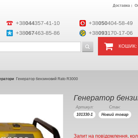
Доставка
О
+38
044
357-41-10
+38
050
404-58-49
+38
067
463-85-86
+38
093
170-17-06
КОШИК:
ератори
Генератор бензиновий Rato R3000
Генератор бензи
Артикул:
Стан:
101330-1
Новий товар
Запит на повідомлення, кол