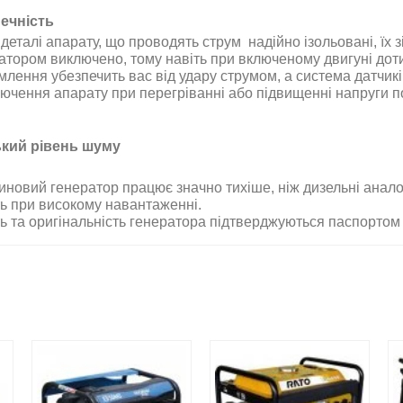
ечність
 деталі апарату, що проводять струм надійно ізольовані, їх 
атором виключено, тому навіть при включеному двигуні дот
млення убезпечить вас від удару струмом, а система датчикі
лючення апарату при перегріванні або підвищенні напруги 
кий рівень шуму
иновий генератор працює значно тихіше, ніж дизельні анало
ть при високому навантаженні
.
ть та оригінальність генератора підтверджуються паспортом 