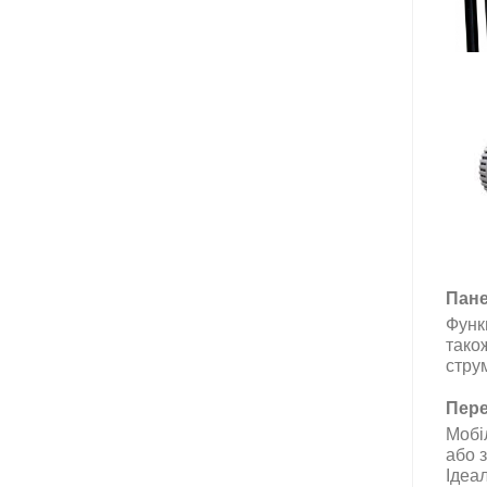
Пане
Функ
тако
струм
Пере
Мобі
або 
Ідеал