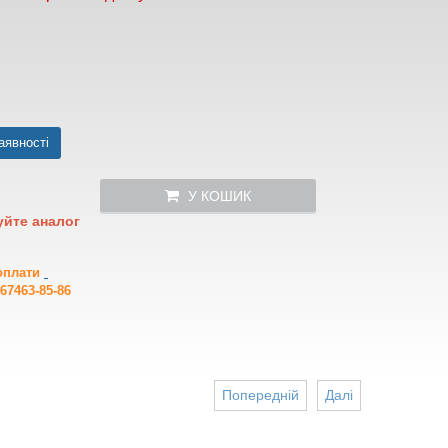
аявності
У КОШИК
уйте аналог
 оплати
67463-85-86
Попередній
Далі