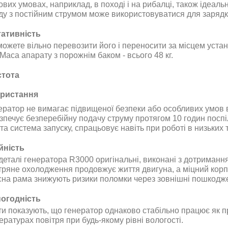
вих умовах, наприклад, в поході і на рибалці, також ідеаль
ду з постійним струмом може використовуватися для зарядк
ативність
 можете вільно перевозити його і переносити за місцем уста
 Маса апарату з порожнім баком - всього 48 кг.
тота
ристання
ератор
не вимагає підвищеної безпеки або особливих умов в 
зпечує безперебійну подачу струму протягом 10 годин посп
та система запуску, спрацьовує навіть при роботі в низьких
йність
 деталі генератора R3000
оригінальні, виконані з дотриманн
тряне охолодження продовжує життя двигуна, а міцний корп
сна рама знижують ризики поломки через зовнішні пошкодж
огодність
и показують, що генератор однаково стабільно працює як при 
ературах повітря при будь-якому рівні вологості
.