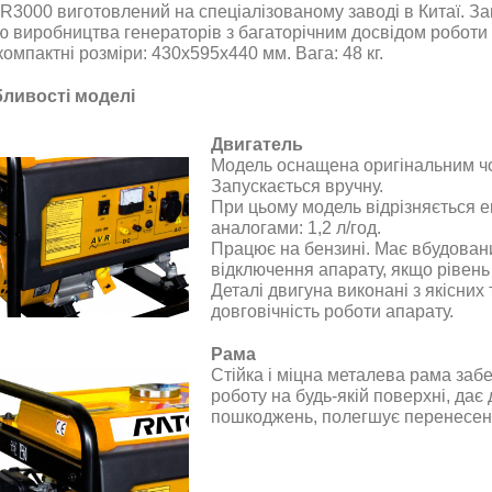
 R3000
виготовлений на спеціалізованому заводі в Китаї.
єю виробництва генераторів з багаторічним досвідом роботи
омпактні розміри: 430х595х440 мм. Вага: 48 кг.
ливості моделі
Двигатель
Модель оснащена оригінальним чо
Запускається
вручну
.
При цьому модель відрізняється 
аналогами
: 1,2 л/год.
Працює на бензині. Має вбудован
відключення апарату, якщо рівень
Деталі двигуна виконані з якісних 
довговічність роботи апарату
.
Рама
Стійка і міцна металева рама заб
роботу на будь-якій поверхні, дає
пошкоджень, полегшує перенесен