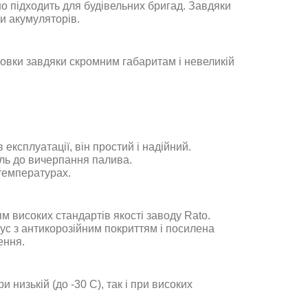
но підходить для будівельних бригад. Завдяки
и акумуляторів
.
новки завдяки скромним габаритам і невеликій
експлуатації, він простий і надійний.
іль до вичерпання палива
.
 температурах
.
ям високих стандартів якості заводу
Rato.
ус з антикорозійним покриттям і посилена
ення
.
низькій (до -30 С), так і при високих