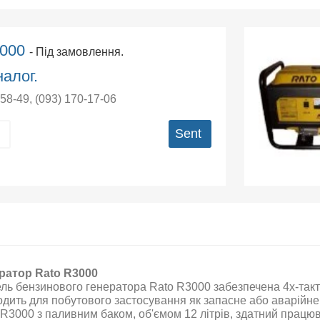
3000
- Під замовлення.
алог.
-58-49
,
(093) 170-17-06
Sent
ратор Rato R3000
ль бензинового генератора Rato R3000 забезпечена 4х-такт
одить для побутового застосування як запасне або аварійне
 R3000 з паливним баком, об'ємом 12 літрів, здатний працюв