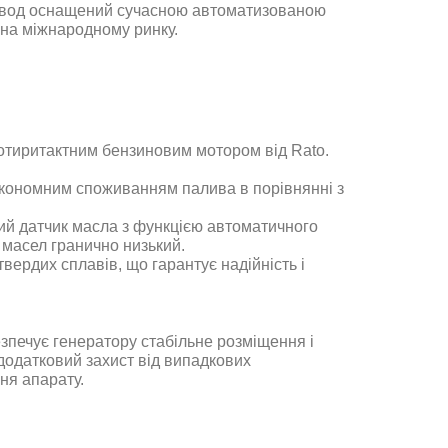
 Завод оснащений сучасною автоматизованою
 на міжнародному ринку
.
тиритактним бензиновим мотором від Rato.
економним споживанням палива в порівнянні з
ий датчик масла з функцією автоматичного
 масел гранично низький.
твердих сплавів, що гарантує надійність і
езпечує генератору стабільне розміщення і
 додатковий захист від випадкових
ня апарату
.