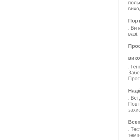
польо
вихо
Порт
. Ви
вазі.
Прос
вико
.
Ген
Забе
Прос
Наді
.
Всі
Пові
захи
Всеп
.
Тест
темп