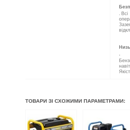
Безп
.
Всі
опер
Зазе
відк
Низь
.
Бенз
наві
Якіс
ТОВАРИ ЗІ СХОЖИМИ ПАРАМЕТРАМИ: