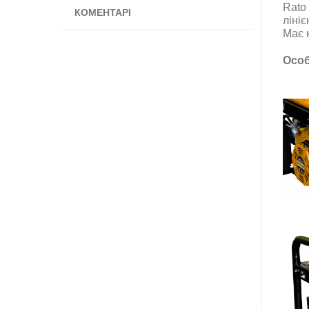
Rato
КОМЕНТАРІ
ліні
Має к
Особ