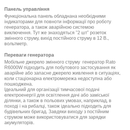
Панель управління
Функціональна панель обладнана необхідними
індикаторами для повноти інформації про роботу
генератора, а також аварійною системою
виключення. Тут же знаходяться "2 шт" розеток
змінного струму, вихід постійного струму в 12 В.,
вольтметр
.
Переваги генератора
Мобільне джерело змінного струму
генератор Rato
R6000W
підходить для побутового застосування як
аварійне або запасне джерело живлення в ситуаціях,
коли стаціонарна електромережа недоступна або
пошкоджена
.
Ідеальний для організації тимчасової подачі
електроенергії для освітлення дачі або заміської
ділянки, а також в польових умовах, наприклад, в
поході і на рибалці, також ідеально підходить для
будівельних бригад. Завдяки виходу з постійним
струмом може використовуватися для зарядки
акумуляторів
.