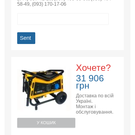
58-49
,
(093) 170-17-06
Sent
Хочете?
31 906
грн
Доставка по всій
Україні.
Монтаж і
обслуговування.
У КОШИК