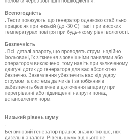
поломки через зовнішні пошкодження
.
Всепогодність
.
Тести показують, що генератор однаково стабільно
працює як при низькій (до -30 С), так і при високих
температурах повітря при будь-якому рівні вологості
.
Безпечність
.
Всі деталі апарату, що проводять струм надійно
ізольовані, їх зіткнення з зовнішніми панелями або
оператором виключено, тому навіть при включеному
двигуні дотик до генератора для вас абсолютно
безпечно. Заземлення убезпечить вас від удару
струмом, а система датчиків і запобіжників
забезпечить безпечне відключення апарату при
перегріванні або підвищенні напруги понад
встановлених норм
.
Низький рівень шуму
.
Бензиновий генератор працює значно тихіше, ніж
дизельні аналоги. Рівень шуму від нього не