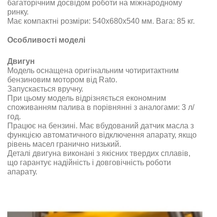
багаторічним досвідом роботи на міжнародному
ринку
.
Має компактні розміри: 540х680х540 мм. Вага: 85 кг.
Особливості моделі
Двигун
Модель оснащена оригінальним чотиритактним
бензиновим мотором від
Rato.
Запускається
вручну
.
При цьому модель відрізняється економним
споживанням палива в порівнянні з аналогами
: 3 л/
год.
Працює на бензині. Має вбудований датчик масла з
функцією автоматичного відключення апарату, якщо
рівень масел гранично низький
.
Деталі двигуна виконані з якісних твердих сплавів,
що гарантує надійність і довговічність роботи
апарату
.