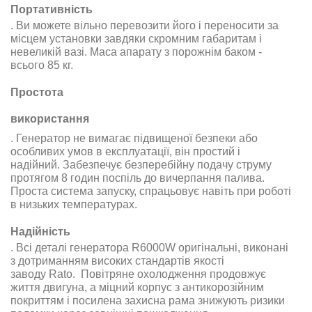
Портативність
.
Ви можете вільно перевозити його і переносити за
місцем установки завдяки скромним габаритам і
невеликій вазі. Маса апарату з порожнім баком -
всього
85 кг.
Простота
використання
.
Генератор
не вимагає підвищеної безпеки або
особливих умов в експлуатації, він простий і
надійний. Забезпечує безперебійну подачу струму
протягом 8 годин поспіль до вичерпання палива
.
Проста система запуску, спрацьовує навіть при роботі
в низьких температурах
.
Надійність
.
Всі деталі генератора R6000W
оригінальні, виконані
з дотриманням високих стандартів якості
заводу
Rato.
Повітряне охолодження продовжує
життя двигуна, а міцний корпус з антикорозійним
покриттям і посилена захисна рама знижують ризики