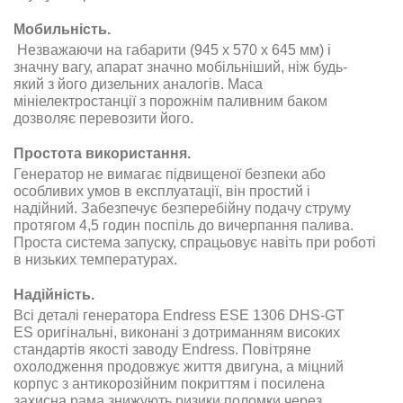
Мобильність.
Незважаючи на габарити (945 x 570 x 645 мм) і
значну вагу, апарат значно мобільніший, ніж будь-
який з його дизельних аналогів. Маса
мініелектростанції з порожнім паливним баком
дозволяє перевозити його.
Простота використання.
Генератор
не вимагає підвищеної безпеки або
особливих умов в експлуатації, він простий і
надійний. Забезпечує безперебійну подачу струму
протягом 4,5 годин поспіль до вичерпання палива
.
Проста система запуску, спрацьовує навіть при роботі
в низьких температурах
.
Надійність.
Всі деталі генератора Endress ESE 1306 DHS-GT
ES
оригінальні, виконані з дотриманням високих
стандартів якості заводу
Endress.
Повітряне
охолодження продовжує життя двигуна, а міцний
корпус з антикорозійним покриттям і посилена
захисна рама знижують ризики поломки через