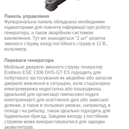
Панель управління
Функціональна панель обладнана необхідними
індикаторами для повноти інформації про роботу
генератора, а також аварійною системою
виключення. Тут же знаходяться "2 шт" розеток
змінного струму, вихід постійного струму в 12 В.,
вольтметр
.
Переваги генератора
Мобільне джерело змінного струму
генератор
Endress ESE 1306 DHS-GT ES
підходить для
побутового застосування як аварійне або запасне
джерело живлення в ситуаціях, коли стаціонарна
електромережа недоступна або пошкоджена
.
Ідеальний для організації тимчасової подачі
електроенергії для освітлення дачі або заміської
ділянки, а також в польових умовах, наприклад, в
поході і на рибалці, також ідеально підходить для
будівельних бригад. Завдяки виходу з постійним
струмом може використовуватися для зарядки
акумуляторів
.