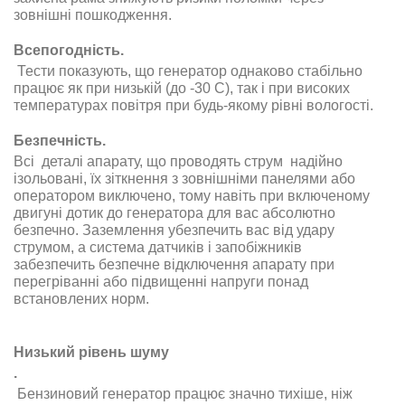
зовнішні пошкодження
.
Всепогодність.
Тести показують, що генератор однаково стабільно
працює як при низькій (до -30 С), так і при високих
температурах повітря при будь-якому рівні вологості
.
Безпечність.
Всі деталі апарату, що проводять струм надійно
ізольовані, їх зіткнення з зовнішніми панелями або
оператором виключено, тому навіть при включеному
двигуні дотик до генератора для вас абсолютно
безпечно. Заземлення убезпечить вас від удару
струмом, а система датчиків і запобіжників
забезпечить безпечне відключення апарату при
перегріванні або підвищенні напруги понад
встановлених норм
.
Низький рівень шуму
.
Бензиновий генератор працює значно тихіше, ніж