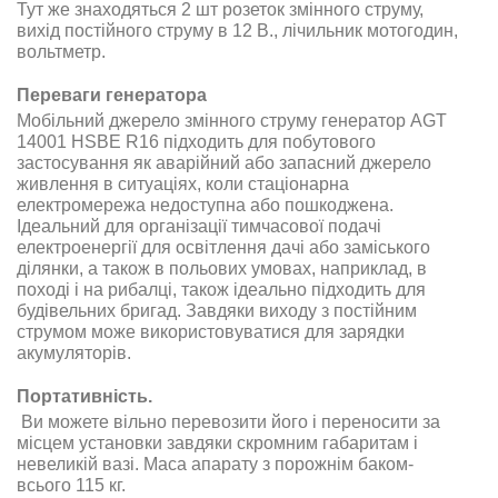
Тут же знаходяться 2 шт розеток змінного струму,
вихід постійного струму в 12 В., лічильник мотогодин,
вольтметр.
Переваги генератора
Мобільний джерело змінного струму генератор AGT
14001 HSBE R16 підходить для побутового
застосування як аварійний або запасний джерело
живлення в ситуаціях, коли стаціонарна
електромережа недоступна або пошкоджена.
Ідеальний для організації тимчасової подачі
електроенергії для освітлення дачі або заміського
ділянки, а також в польових умовах, наприклад, в
поході і на рибалці, також ідеально підходить для
будівельних бригад. Завдяки виходу з постійним
струмом може використовуватися для зарядки
акумуляторів.
Портативність.
Ви можете вільно перевозити його і переносити за
місцем установки завдяки скромним габаритам і
невеликій вазі. Маса апарату з порожнім баком-
всього 115 кг.