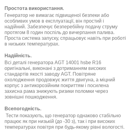
Простота використання.
Генератор не вимагає підвищеної безпеки або
особливих умов в експлуатації, він простий і
надійний. Забезпечує безперебійну подачу струму
протягом 8 годин поспіль до вичерпання палива.
Проста система запуску, спрацьовує навіть при роботі
в низьких температурах.
Надійність.
Всі деталі генератора AGT 14001 hsbe R16
оригінальні, виконані з дотриманням високих
стандартів якості заводу AGT. Повітряне
охолодження продовжує життя двигуна, а міцний
корпус з антикорозійним покриттям і посилена
захисна рама знижують ризики поломки через
зовнішні пошкодження.
Всепогодність.
Тести показують, що генератор однаково стабільно
працює як при низькій (до -30 з), так і при високих
температурах повітря при будь-якому рівні вологості.