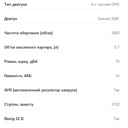
Тип двигуна
4-х тактний OHV
Двигун
Gerrard 168F
Частота обертання (об/хв)
3000
Об'єм масляного картера, (л)
0,7
Рівень шуму, дБА
70
Наявність АКБ
Ні
AVR (автоматичний регулятор напруги)
Так
Ступінь захисту
IP23
Вихід 12 В
Так