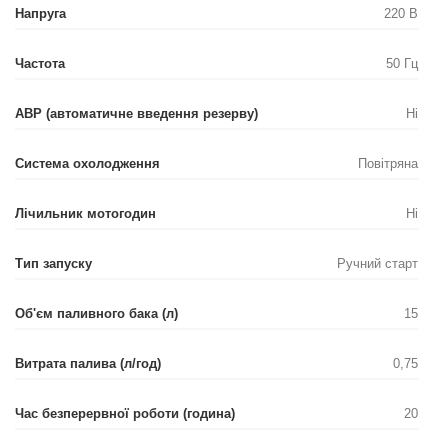
Напруга
220 В
Частота
50 Гц
АВР (автоматичне введення резерву)
Ні
Система охолодження
Повітряна
Лічильник мотогодин
Ні
Тип запуску
Ручний старт
Об'єм паливного бака (л)
15
Витрата палива (л/год)
0,75
Час безперервної роботи (година)
20