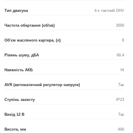
Тип двигуна
4-х тактний OHV
Частота обертання (об/хв)
3000
Об'єм масляного картера, (л)
8
Рівень шуму, дБА
68,4
Наявність АКБ
Ні
AVR (автоматичний регулятор напруги)
Так
Ступінь захисту
IP23
Вихід 12 В
Так
Висота, мм
490