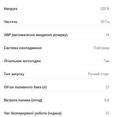
Напруга
220 В
Частота
50 Гц
АВР (автоматичне введення резерву)
Ні
Система охолодження
Повітряна
Лічильник мотогодин
Так
Тип запуску
Ручний старт
Об'єм паливного бака (л)
13
Витрата палива (л/год)
0,8
Час безперервної роботи (година)
15