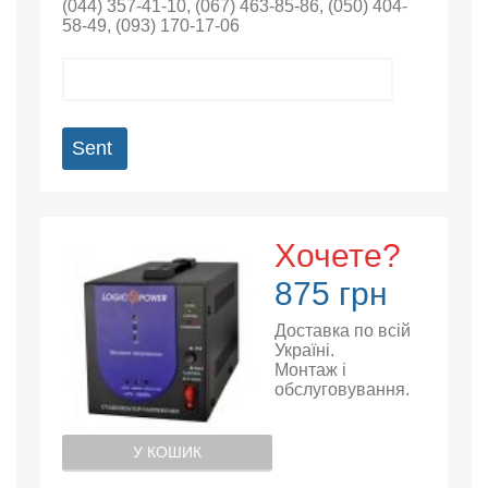
(044) 357-41-10
,
(067) 463-85-86
,
(050) 404-
58-49
,
(093) 170-17-06
Sent
Хочете?
875 грн
Доставка по всій
Україні.
Монтаж і
обслуговування.
У КОШИК