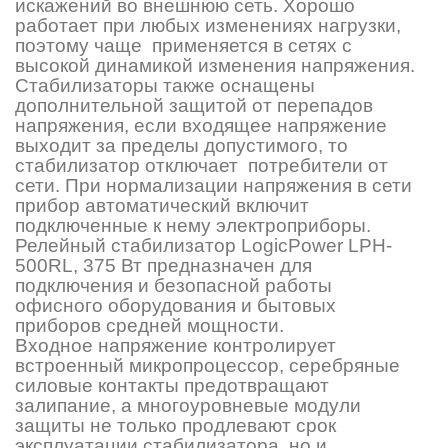
искажений во внешнюю сеть. Хорошо
работает при любых изменениях нагрузки,
поэтому чаще применяется в сетях с
высокой динамикой изменения напряжения.
Стабилизаторы также оснащены
дополнительной защитой от перепадов
напряжения, если входящее напряжение
выходит за пределы допустимого, то
стабилизатор отключает потребители от
сети. При нормализации напряжения в сети
прибор автоматический включит
подключенные к нему электроприборы.
Релейный стабилизатор LogicPower LPH-
500RL, 375 Вт предназначен для
подключения и безопасной работы
офисного оборудования и бытовых
приборов средней мощности.
Входное напряжение контролирует
встроенный микропроцессор, серебряные
силовые контакты предотвращают
залипание, а многоуровневые модули
защиты не только продлевают срок
эксплуатации стабилизатора, но и