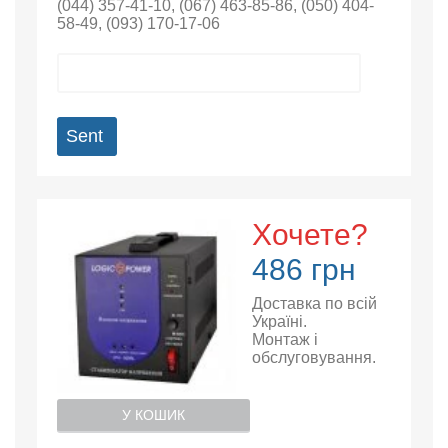
(044) 357-41-10
,
(067) 463-85-86
,
(050) 404-
58-49
,
(093) 170-17-06
Sent
Хочете?
486 грн
Доставка по всій
Україні.
Монтаж і
обслуговування.
У КОШИК