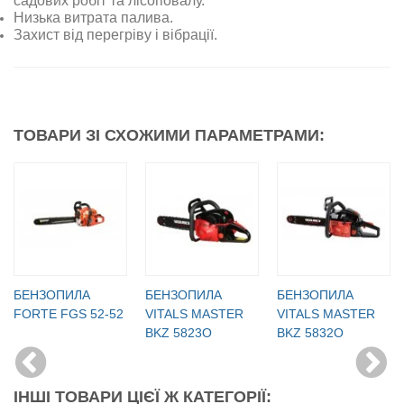
садових робіт та лісоповалу.
Низька витрата палива.
Захист від перегріву і вібрації.
ТОВАРИ ЗІ СХОЖИМИ ПАРАМЕТРАМИ:
БЕНЗОПИЛА
БЕНЗОПИЛА
БЕНЗОПИЛА
FORTE FGS 52-52
VITALS MASTER
VITALS MASTER
BKZ 5823O
BKZ 5832O
ІНШІ ТОВАРИ ЦІЄЇ Ж КАТЕГОРІЇ: