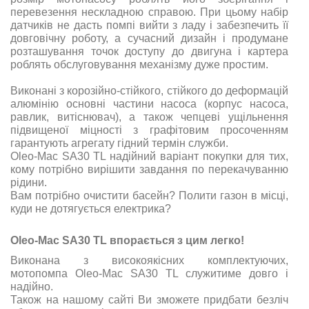
перевезення нескладною справою. При цьому набір
датчиків не дасть помпі вийти з ладу і забезпечить її
довговічну роботу, а сучасний дизайн і продумане
розташування точок доступу до двигуна і картера
роблять обслуговування механізму дуже простим.
Виконані з корозійно-стійкого, стійкого до деформацій
алюмінію основні частини насоса (корпус насоса,
равлик, витіснювач), а також чепцеві ущільнення
підвищеної міцності з графітовим просоченням
гарантують агрегату гідний термін служби.
Oleo-Mac SА30 ТL надійний варіант покупки для тих,
кому потрібно вирішити завдання по перекачуванню
рідини.
Вам потрібно очистити басейн? Полити газон в місці,
куди не дотягується електрика?
Oleo-Mac SА30 ТL впорається з цим легко!
Виконана з високоякісних комплектуючих,
мотопомпа Oleo-Mac SА30 ТL служитиме довго і
надійно.
Також на нашому сайті Ви зможете придбати безліч