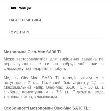
ІНФОРМАЦІЯ
ХАРАКТЕРИСТИКИ
КОМЕНТАРІ
Мотопомпа Oleo-Mac SА30 ТL
Може застосовуватися для вирішення завдань по
перекачуванню не сильно забрудненої води в
сільському господарстві, в побуті.
Модель Oleo-Mac SА30 ТL володіє двигуном з
потужністю 2 к.с. Паливний бак агрегату 1,1 л.
Максимальний напір Oleo-Mac SА30 ТL - 30 м, а
глибина всмоктування - 7,3 м. Підходить вода
технічна, питна, з домішками.
Особливості мотопомпи Oleo-Mac SА30 ТL: