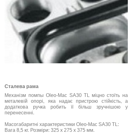
Сталева рама
Механізм помпы Oleo-Mac SА30 ТL міцно стоїть на
металевій опорі, яка надає пристрою стійкість, а
додаткова ручка робить її більш зручнішою у
перенесенні.
Масогабаритні характеристики Oleo-Mac SА30 ТL:
Вага 8,5 кг
. Розміри: 325 х 275 х 375 мм.