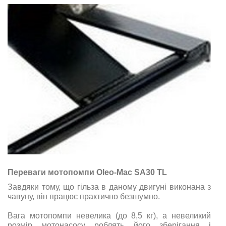
Переваги мотопомпи Oleo-Mac SА30 ТL
Завдяки тому, що гільза в даному двигуні виконана з
чавуну, він працює практично безшумно.
Вага мотопомпи невелика (до 8,5 кг), а невеликий
розмір мотонасосу роблять його зберігання і