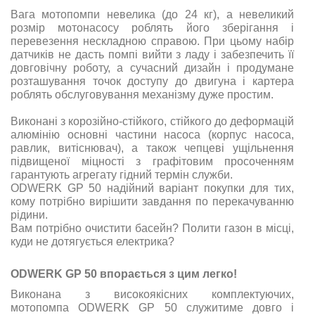
Вага мотопомпи невелика (до 24 кг), а невеликий
розмір мотонасосу роблять його зберігання і
перевезення нескладною справою. При цьому набір
датчиків не дасть помпі вийти з ладу і забезпечить її
довговічну роботу, а сучасний дизайн і продумане
розташування точок доступу до двигуна і картера
роблять обслуговування механізму дуже простим.
Виконані з корозійно-стійкого, стійкого до деформацій
алюмінію основні частини насоса (корпус насоса,
равлик, витіснювач), а також чепцеві ущільнення
підвищеної міцності з графітовим просоченням
гарантують агрегату гідний термін служби.
ODWERK GP 50 надійний варіант покупки для тих,
кому потрібно вирішити завдання по перекачуванню
рідини.
Вам потрібно очистити басейн? Полити газон в місці,
куди не дотягується електрика?
ODWERK GP 50 впорається з цим легко!
Виконана з високоякісних комплектуючих,
мотопомпа ODWERK GP 50 служитиме довго і