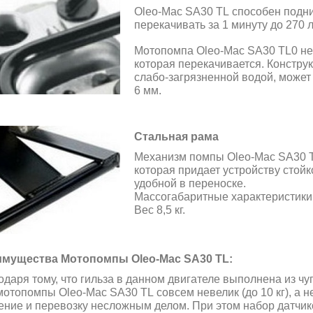
Oleo-Mac SА30 ТL способен подни
перекачивать за 1 минуту до 270 л
Мотопомпа Oleo-Mac SА30 ТL0 не 
которая перекачивается. Констру
слабо-загрязненной водой, может
6 мм.
Стальная рама
Механизм помпы Oleo-Mac SА30 ТL
которая придает устройству стойк
удобной в переноске.
Массогабаритные характеристики
Вес 8,5 кг.
мущества Мотопомпы Oleo-Mac SА30 ТL
:
одаря тому, что гильза в данном двигателе выполнена из чу
мотопомпы Oleo-Mac SА30 ТL совсем невелик (до 10 кг), а 
ение и перевозку несложным делом. При этом набор датчико