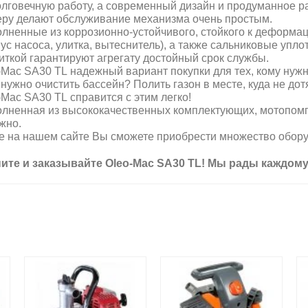
олговечную работу, а современный дизайн и продуманное ра
еру делают обслуживание механизма очень простым.
лненные из коррозионно-устойчивого, стойкого к деформа
пус насоса, улитка, вытеснитель), а также сальниковые уп
иткой гарантируют агрегату достойный срок службы.
-Mac SА30 ТL надежный вариант покупки для тех, кому нуж
нужно очистить бассейн? Полить газон в месте, куда не дот
-Mac SА30 ТL справится с этим легко!
лненная из высококачественных комплектующих, мотопомпа
жно.
е на нашем сайте Вы сможете приобрести множество оборуд
ите и заказывайте Oleo-Mac SА30 ТL! Мы рады каждом