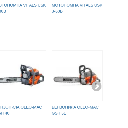
ОТОПОМПА VITALS USK
МОТОПОМПА VITALS USK
МОТОПОМ
30B
3-60B
4-100B
ЕНЗОПИЛА OLEO-MAC
БЕНЗОПИЛА OLEO-MAC
БЕНЗОПИ
H 40
GSH 51
GSH 51 +
ПАКЕТ