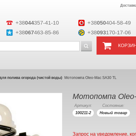
Доставк
+38
044
357-41-10
+38
050
404-58-49
+38
067
463-85-86
+38
093
170-17-06
КОРЗИ
ля полива огорода (чистой воды)
Мотопомпа Oleo-Mac SА30 ТL
Мотопомпа Oleo
Артикул:
Состояние:
100211-2
Новый товар
Запрос на уведомление, ко