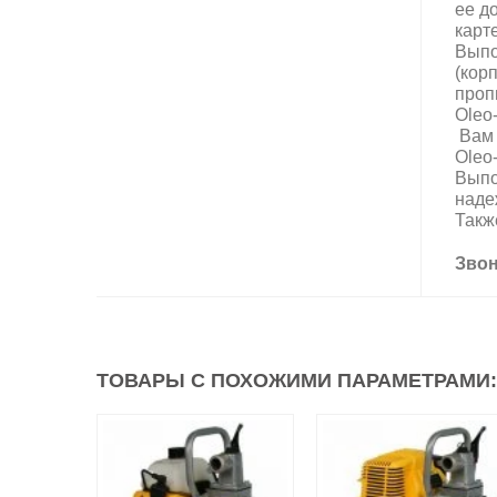
ее д
карт
Выпо
(кор
проп
Oleo
Вам 
Oleo
Выпо
наде
Такж
Звон
ТОВАРЫ С ПОХОЖИМИ ПАРАМЕТРАМИ: