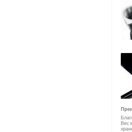
Преи
Благ
Вес 
хран