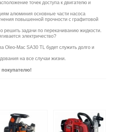
сположение точек доступа к двигателю и
циям алюминия основные части насоса
лотнения повышенной прочности с графитовой
но решить задачи по перекачиванию жидкости.
ягивается электричество?
 Oleo-Mac SА30 ТL будет служить долго и
ования на все случаи жизни.
у покупателю!