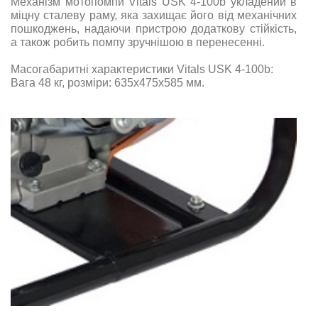
Механізм мотопомпи Vitals USK 4-100b укладений в
міцну сталеву раму, яка захищає його від механічних
пошкоджень, надаючи пристрою додаткову стійкість,
а також робить помпу зручнішою в перенесенні.
Масогабаритні характеристики Vitals USK 4-100b:
Вага 48 кг
, розміри:
635х475х585
мм.