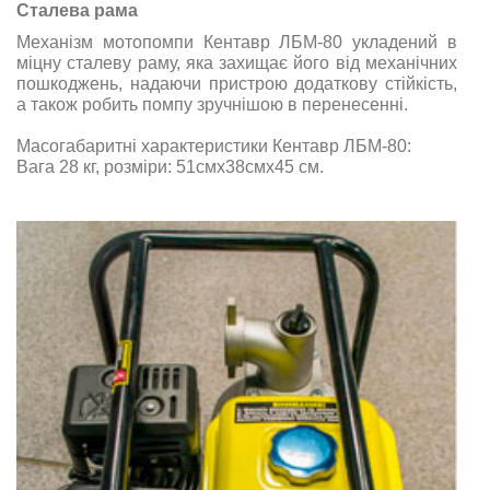
Сталева рама
Механізм мотопомпи Кентавр ЛБМ-80 укладений в
міцну сталеву раму, яка захищає його від механічних
пошкоджень, надаючи пристрою додаткову стійкість,
а також робить помпу зручнішою в перенесенні.
Масогабаритні характеристики Кентавр ЛБМ-80:
Вага 28 кг
, розміри:
51смх38смх45 см
.