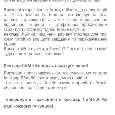
роблять обслуговування механізму дуже простим.
Виконані з корозійно-стійкого, стійкого до деформацій
алюмінію основні частини насоса (корпус насоса,
равлик, витіснювач), а також чепцеві ущільнення
підвищеної міцності з графітовим просоченням
гарантують агрегату гідний термін служби.
Кентавр ЛБМ-80 надійний варіант покупки для тих,
кому потрібно вирішити завдання по перекачуванню
рідини.
Вам потрібно очистити басейн? Полити газон в місці,
куди не дотягується електрика?
Кентавр ЛБМ-80 впорається з цим легко!
Виконана з високоякісних комплектуючих, мотопомпа
Кентавр ЛБМ-80 служитиме довго і надійно.
Також на нашому сайті Ви зможете придбати безліч
обладнання на всі випадки життя.
Телефонуйте і замовляйте Кентавр ЛБМ-80! Ми
раді кожному покупцеві.