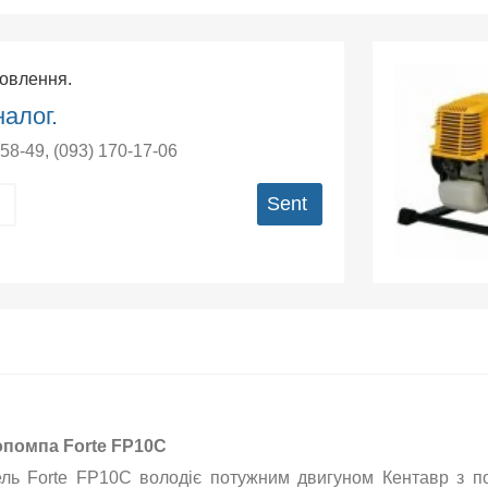
мовлення.
алог.
-58-49
,
(093) 170-17-06
Sent
помпа Forte FP10C
ль Forte FP10C володіє потужним двигуном
Кентавр
з п