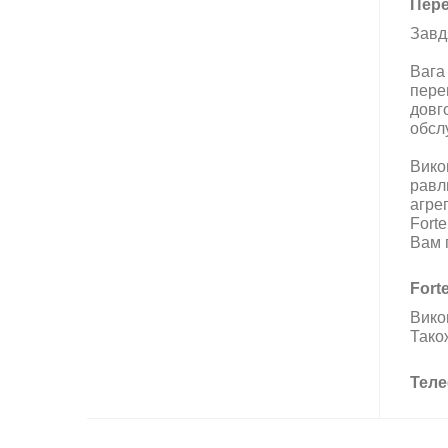
Пере
Завд
Вага
пере
довг
обсл
Вико
равл
агрег
Fort
Вам 
Fort
Вико
Тако
Теле