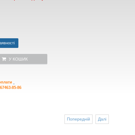
аявності
У КОШИК
 оплати
67463-85-86
Попередній
Далі