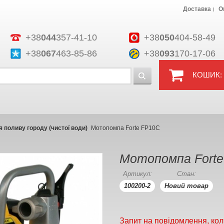
Доставка
О
+38
044
357-41-10
+38
050
404-58-49
+38
067
463-85-86
+38
093
170-17-06
КОШИК:
 поливу городу (чистої води)
Мотопомпа Forte FP10C
Мотопомпа Fort
Артикул:
Стан:
100200-2
Новий товар
Запит на повідомлення, кол