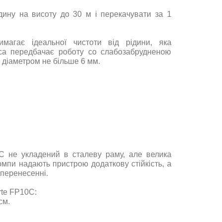
дину на висоту до 30 м і перекачувати за 1
агає ідеальної чистоти від рідини, яка
оса передбачає роботу cо слабозабрудненою
 діаметром не більше 6 мм.
C не укладений в сталеву раму, але велика
мпи надають пристрою додаткову стійкість, а
 перенесенні.
rte FP10C:
см
.