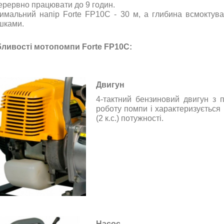
ерервно працювати до 9 годин.
имальний напір Forte FP10C - 30 м, а глибина всмоктуван
шками.
ливості мотопомпи Forte FP10C:
Двигун
4-тактний бензиновий двигун з 
роботу помпи і характеризується
(2 к.с.) потужності.
Насос