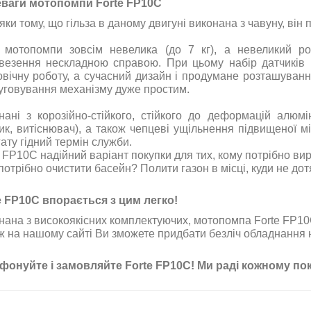
ваги мотопомпи Forte FP10C
яки тому, що гільза в даному двигуні виконана з чавуну, ві
 мотопомпи зовсім невелика (до 7 кг), а невеликий ро
везення нескладною справою. При цьому набір датчиків не
овічну роботу, а сучасний дизайн і продумане розташуванн
уговування механізму дуже простим.
нані з корозійно-стійкого, стійкого до деформацій алюмі
ик, витіснювач), а також чепцеві ущільнення підвищеної м
ату гідний термін служби.
e FP10C надійний варіант покупки для тих, кому потрібно в
потрібно очистити басейн? Полити газон в місці, куди не дот
e FP10C впорається з цим легко!
нана з високоякісних комплектуючих, мотопомпа Forte FP10C
ж на нашому сайті Ви зможете придбати безліч обладнання н
фонуйте і замовляйте Forte FP10C! Ми раді кожному пок