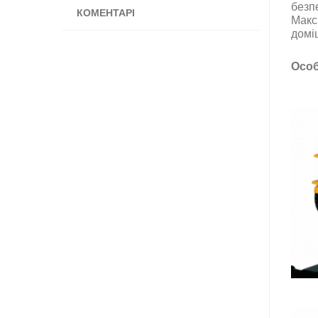
безп
КОМЕНТАРІ
Макс
домі
Особ