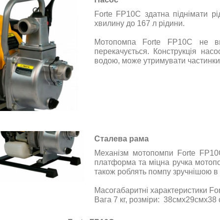
Forte FP10C здатна піднімати рі
хвилину до 167 л рідини.
Мотопомпа Forte FP10C не вим
перекачується. Конструкція нас
водою, може утримувати частинки
Сталева рама
Механізм мотопомпи Forte FP10
платформа та міцна ручка мотопо
також роблять помпу зручнішою в
Масогабаритні характеристики Fo
Вага 7 кг,
розміри
:
38смх29смх38