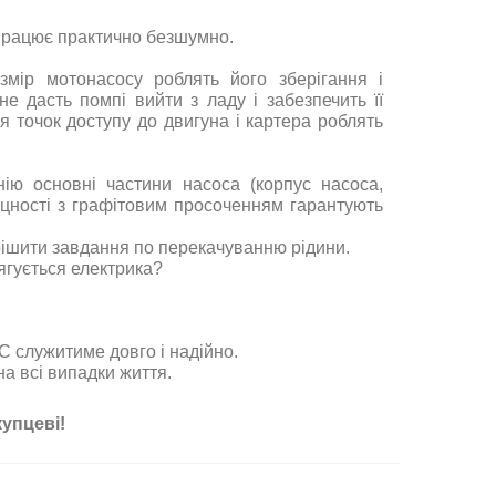
н працює практично безшумно.
змір мотонасосу роблять його зберігання і
 дасть помпі вийти з ладу і забезпечить її
я точок доступу до двигуна і картера роблять
нію основні частини насоса (корпус насоса,
іцності з графітовим просоченням гарантують
ирішити завдання по перекачуванню рідини.
ягується електрика?
 служитиме довго і надійно.
а всі випадки життя.
упцеві!