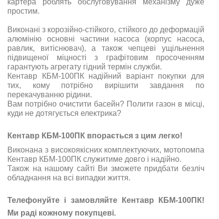
картера роблять обслуговування механізму дуже
простим.
Виконані з корозійно-стійкого, стійкого до деформацій
алюмінію основні частини насоса (корпус насоса,
равлик, витіснювач), а також чепцеві ущільнення
підвищеної міцності з графітовим просоченням
гарантують агрегату гідний термін служби.
Кентавр КБМ-100ПК надійний варіант покупки для
тих, кому потрібно вирішити завдання по
перекачуванню рідини.
Вам потрібно очистити басейн? Полити газон в місці,
куди не дотягується електрика?
Кентавр КБМ-100ПК впорається з цим легко!
Виконана з високоякісних комплектуючих, мотопомпа
Кентавр КБМ-100ПК служитиме довго і надійно.
Також на нашому сайті Ви зможете придбати безліч
обладнання на всі випадки життя.
Телефонуйте і замовляйте Кентавр КБМ-100ПК!
Ми раді кожному покупцеві.