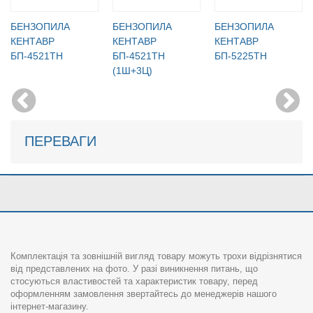
БЕНЗОПИЛА
БЕНЗОПИЛА
БЕНЗОПИЛА
КЕНТАВР
КЕНТАВР
КЕНТАВР
БП-4521ТН
БП-4521ТН
БП-5225ТН
(1Ш+3Ц)
ПЕРЕВАГИ
Комплектація та зовнішній вигляд товару можуть трохи відрізнятися
від представлених на фото. У разі виникнення питань, що
стосуються властивостей та характеристик товару, перед
оформленням замовлення звертайтесь до менеджерів нашого
інтернет-магазину.