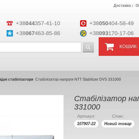
Доставка
О
+38
044
357-41-10
+38
050
404-58-49
+38
067
463-85-86
+38
093
170-17-06
КОШИК:
дні стабілізатори
Cтабілізатор напруги NTT Stabilizer DVS 331000
Cтабілізатор нап
331000
Артикул:
Стан:
107907-22
Новий товар