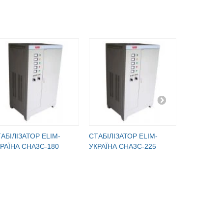
АБІЛІЗАТОР ELIM-
СТАБІЛІЗАТОР ELIM-
СТАБІЛІЗ
РАЇНА СНА3С-180
УКРАЇНА СНА3С-225
УКРАЇНА 