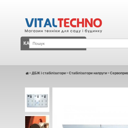
КАТАЛОГ
>
ДБЖ і стабілізатори
>
Стабілізатори напруги
>
Сервоприві