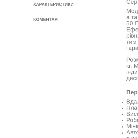
Сер
ХАРАКТЕРИСТИКИ
Мод
а т
КОМЕНТАРІ
50 Г
Ефе
рів
тим
гара
Розм
кг. 
інд
дис
Пер
Вдал
Пла
Вис
Роб
Міні
Авт