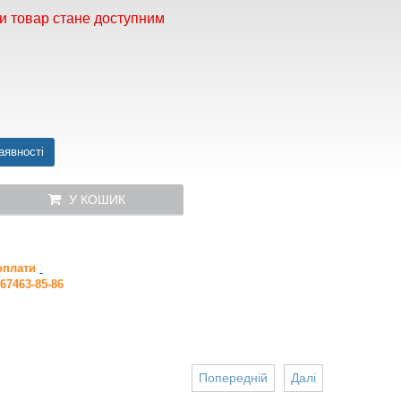
и товар стане доступним
аявності
У КОШИК
 оплати
67463-85-86
Попередній
Далі