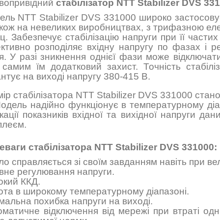
вопривідний
стабілізатор NTT Stabilizer DVS 33
ель NTT Stabilizer DVS 331000 широко застосову
акож на невеликих виробництвах, з трифазною ел
ц. Забезпечує стабілізацію напруги при її части
ктивно розподіляє вхідну напругу по фазах і ре
ня. У разі зникнення однієї фази може відключа
 самим їм додатковий захист. Точність стабілі
нтує на виході напругу 380-415 В.
ір стабілізатора NTT Stabilizer DVS 331000 стан
Модель надійно функціонує в температурному діап
икації показників вхідної та вихідної напруги д
плеєм.
еваги стабілізатора NTT Stabilizer DVS 331000:
о справляється зі своїм завданням навіть при ве
вне регулювання напруги.
окий ККД.
ота в широкому температурному діапазоні.
мальна похибка напруги на виході.
оматичне відключення від мережі при втраті одн