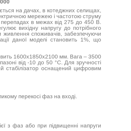
1000
ється на дачах, в котеджних селищах,
ектричною мережею і частотою струму
х перепадах в межах від 275 до 450 В.
гулює вихідну напругу до потрібного
ти живлення споживачів, забезпечуючи
зації даної моделі становить 1%, що
овить
1600х1850х2100
мм. Вага – 3500
азоні від -10 до 50 °C. Для зручності
аний стабілізатор оснащений цифровим
ликому перекосі фаз на вході.
ієї з фаз або при підвищенні напруги