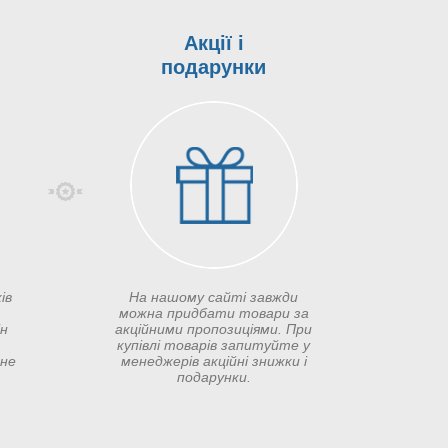
Акції і
подарунки
ів
На нашому сайті завжди
можна придбати товари за
ін
акційними пропозиціями. При
купівлі товарів запитуйте у
сне
менеджерів акційні знижки і
подарунки.