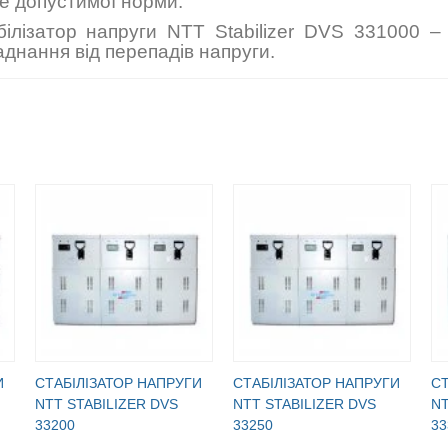
е допустимої норми.
білізатор напруги NTT Stabilizer DVS 331000 –
днання від перепадів напруги.
И
CТАБІЛІЗАТОР НАПРУГИ
CТАБІЛІЗАТОР НАПРУГИ
CТ
NTT STABILIZER DVS
NTT STABILIZER DVS
NT
33200
33250
33