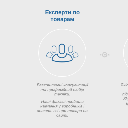
Експерти по
товарам
Безкоштовні консультації
Які
та професійний підбір
техніки.
пі
Sk
Наші фахівці пройшли
ц
навчання у виробників і
знають всі про товари на
сайті.