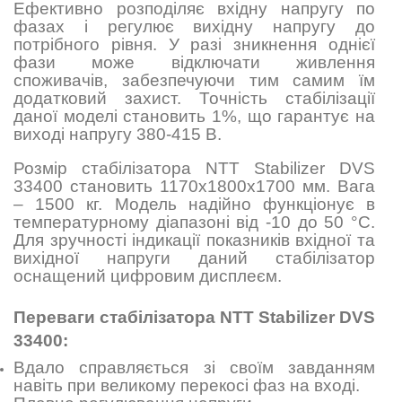
Ефективно розподіляє вхідну напругу по
фазах і регулює вихідну напругу до
потрібного рівня. У разі зникнення однієї
фази може відключати живлення
споживачів, забезпечуючи тим самим їм
додатковий захист. Точність стабілізації
даної моделі становить 1%, що гарантує на
виході напругу 380-415 В.
Розмір стабілізатора NTT Stabilizer DVS
33400 становить
1170х1800х1700
мм. Вага
– 1500 кг. Модель надійно функціонує в
температурному діапазоні від -10 до 50 °C.
Для зручності індикації показників вхідної та
вихідної напруги даний стабілізатор
оснащений цифровим дисплеєм.
Переваги стабілізатора NTT Stabilizer DVS
33400:
Вдало справляється зі своїм завданням
навіть при великому перекосі фаз на вході.