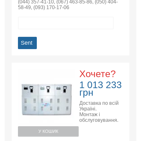
(044) 357-41-10
,
(067) 463-85-86
,
(050) 404-
58-49
,
(093) 170-17-06
Sent
Хочете?
1 013 233
грн
Доставка по всій
Україні.
Монтаж і
обслуговування.
У КОШИК