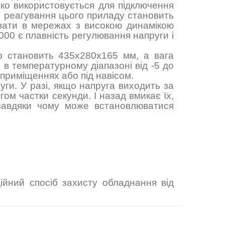
око використовується для підключення
ть реагування цього приладу становить
вати в мережах з високою динамікою
000 є плавність регулювання напруги і
ір становить
435х280х165
мм, а вага
 в температурному діапазоні від -5 до
приміщеннях або під навісом.
ги. У разі, якщо напруга виходить за
ом частки секунди. І назад вмикає їх,
завдяки чому може встановлюватися
ійний спосіб захисту обладнання від