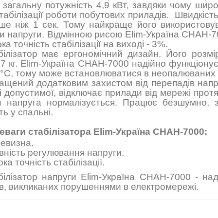
 загальну потужність 4,9 кВт, завдяки чому шир
табілізації роботи побутових приладів. Швидкіс
ше ніж 1 сек. Тому найкраще його використову
и напруги. Відмінною рисою Elim-Україна СНАН-7
ка точність стабілізації на виході - 3%.
білізатор має ергономічний дизайн. Його розм
,7 кг. Elim-Україна СНАН-7000 надійно функціонує
 °C, тому може встановлюватися в неопалюваних 
ащений додатковим захистом від перепадів напру
 допустимої, відключає прилади від мережі протяг
и напруга нормалізується. Працює безшумно, 
ть у спальні.
еваги стабілізатора Elim-Україна СНАН-7000:
евизна.
вність регулювання напруги.
ка точність стабілізації.
білізатор напруги Elim-Україна СНАН-7000 - над
їв, викликаних порушеннями в електромережі.