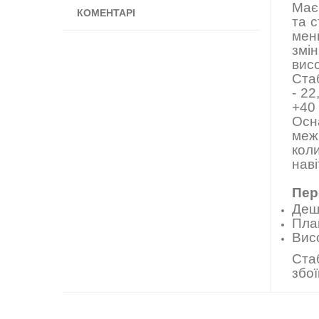
Має
КОМЕНТАРІ
та с
мен
змін
висо
Ста
- 22
+40
Осн
межі
кол
наві
Пер
Деш
Пла
Висо
Ста
збо