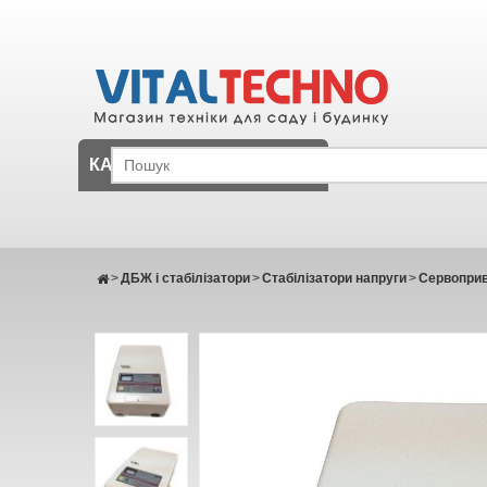
КАТАЛОГ
>
ДБЖ і стабілізатори
>
Стабілізатори напруги
>
Сервоприві