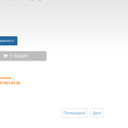
аявності
У КОШИК
 оплати
67463-85-86
Попередній
Далі