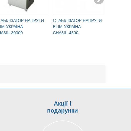
АБІЛІЗАТОР НАПРУГИ
CТАБІЛІЗАТОР НАПРУГИ
CТАБІЛІЗ
IM-УКРАЇНА
ELIM-УКРАЇНА
ELIM-УКР
НА3Ш-30000
СНА3Ш-4500
СНА3Ш-4
Акції і
подарунки