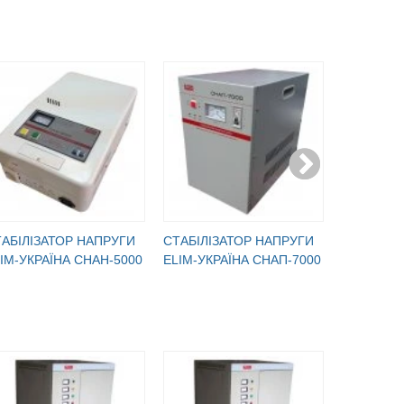
АБІЛІЗАТОР НАПРУГИ
CТАБІЛІЗАТОР НАПРУГИ
CТАБІЛІЗ
IM-УКРАЇНА СНАН-5000
ELIM-УКРАЇНА СНАП-7000
ELIM-УКР