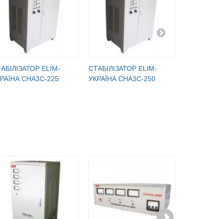
АБІЛІЗАТОР ELIM-
СТАБІЛІЗАТОР ELIM-
СТАБІЛІЗ
РАЇНА СНА3С-225
УКРАЇНА СНА3С-250
УКРАЇНА 