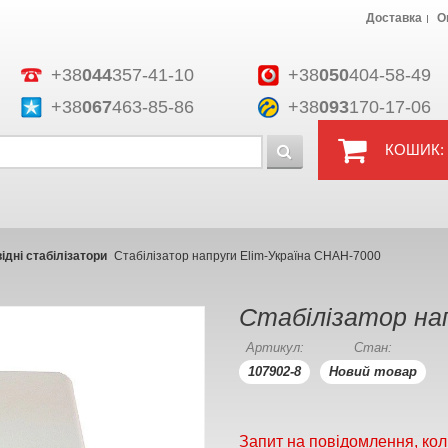
Доставка
О
+38
044
357-41-10
+38
050
404-58-49
+38
067
463-85-86
+38
093
170-17-06
КОШИК:
дні стабілізатори
Cтабілізатор напруги Elim-Україна СНАН-7000
Cтабілізатор на
Артикул:
Стан:
107902-8
Новий товар
Запит на повідомлення, кол