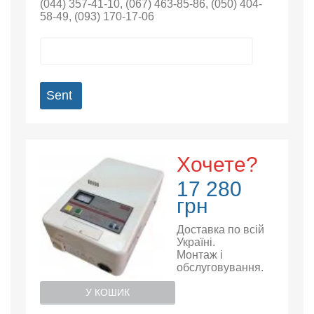
(044) 357-41-10
,
(067) 463-85-86
,
(050) 404-
58-49
,
(093) 170-17-06
Sent
Хочете?
17 280
грн
Доставка по всій
Україні.
Монтаж і
обслуговування.
У КОШИК