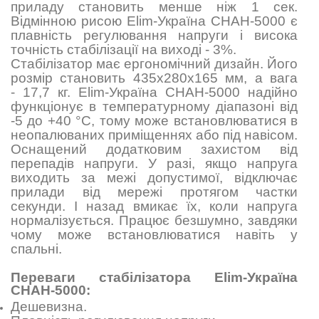
приладу становить менше ніж 1 сек.
Відмінною рисою Elim-Україна СНАН-5000 є
плавність регулювання напруги і висока
точність стабілізації на виході - 3%.
Стабілізатор має ергономічний дизайн. Його
розмір становить
435х280х165
мм, а вага
- 17,7 кг. Elim-Україна СНАН-5000 надійно
функціонує в температурному діапазоні від
-5 до +40 °C, тому може встановлюватися в
неопалюваних приміщеннях або під навісом.
Оснащений додатковим захистом від
перепадів напруги. У разі, якщо напруга
виходить за межі допустимої, відключає
прилади від мережі протягом частки
секунди. І назад вмикає їх, коли напруга
нормалізується. Працює безшумно, завдяки
чому може встановлюватися навіть у
спальні.
Переваги стабілізатора Elim-Україна
СНАН-5000:
Дешевизна.