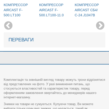
КОМПРЕССОР
КОМПРЕССОР
КОМПРЕССОР
AIRCAST F-
AIRCAST F-
AIRCAST СБ4/
500.LТ100
500.LТ100-11.0
С-24.J1047B
ПЕРЕВАГИ
Комплектація та зовнішній вигляд товару можуть трохи відрізнятися
від представлених на фото. У разі виникнення питань, що
стосуються властивостей та характеристик товару, перед
оформленням замовлення звертайтесь до менеджерів нашого
інтернет-магазину.
Знижки на товари не сумуються. Купуючи товар, Ви можете
вибрати тільки один вид знижки, що надається, такий як