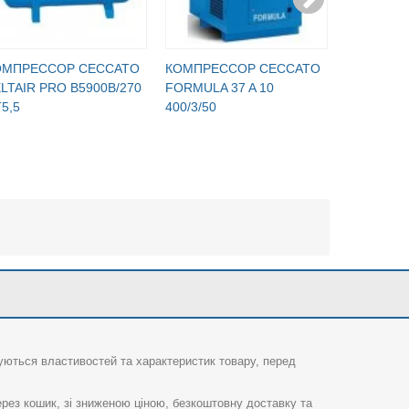
ОМПРЕССОР CECCATO
КОМПРЕССОР CECCATO
КОМПРЕС
LTAIR PRO B5900B/270
FORMULA 37 A 10
POLE POS
5,5
400/3/50
суються властивостей та характеристик товару, перед
рез кошик, зі зниженою ціною, безкоштовну доставку та