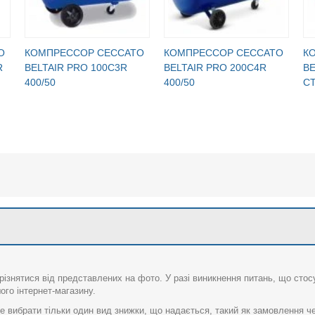
O
КОМПРЕССОР CECCATO
КОМПРЕССОР CECCATO
К
R
BELTAIR PRO 100C3R
BELTAIR PRO 200C4R
BE
400/50
400/50
СТ
різнятися від представлених на фото. У разі виникнення питань, що сто
го інтернет-магазину.
 вибрати тільки один вид знижки, що надається, такий як замовлення че