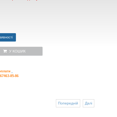
аявності
У КОШИК
 оплати
67463-85-86
Попередній
Далі