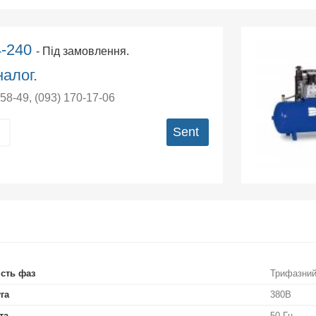
4-240
- Під замовлення.
алог.
-58-49
,
(093) 170-17-06
Sent
ість фаз
Трифазни
га
380В
та
50 Гц