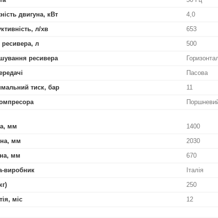
ність двигуна, кВт
4,0
ктивність, л/хв
653
 ресивера, л
500
шування ресивера
Горизонта
ередачі
Пасова
мальний тиск, бар
11
омпресора
Поршневи
а, мм
1400
на, мм
2030
на, мм
670
а-виробник
Італія
кг)
250
тія, міс
12