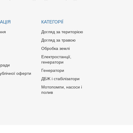
АЦІЯ
КАТЕГОРІЇ
ння
Догляд за територією
Догляд за травою
Обробка землі
Електростанції,
генератори
оради
Генератори
публічної оферти
ДБЖ і стабілізатори
Мотопомпи, насоси і
полив