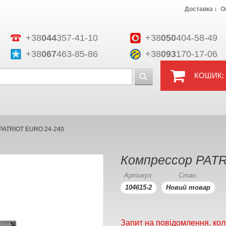
Доставка
О
+38
044
357-41-10
+38
050
404-58-49
+38
067
463-85-86
+38
093
170-17-06
КОШИК:
PATRIOT EURO 24-240
Компрессор PATR
Артикул:
Стан:
104615-2
Новий товар
Запит на повідомлення, кол