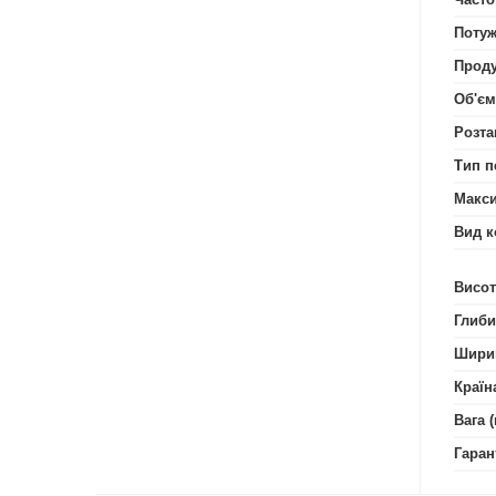
Потуж
Проду
Об'єм
Розта
Тип п
Макси
Вид к
Висот
Глиби
Шири
Країн
Вага (
Гаран