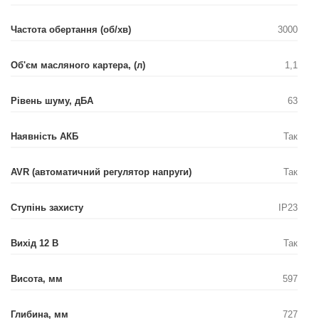
Частота обертання (об/хв)
3000
Об'єм масляного картера, (л)
1,1
Рівень шуму, дБА
63
Наявність АКБ
Так
AVR (автоматичний регулятор напруги)
Так
Ступінь захисту
IP23
Вихід 12 В
Так
Висота, мм
597
Глибина, мм
727