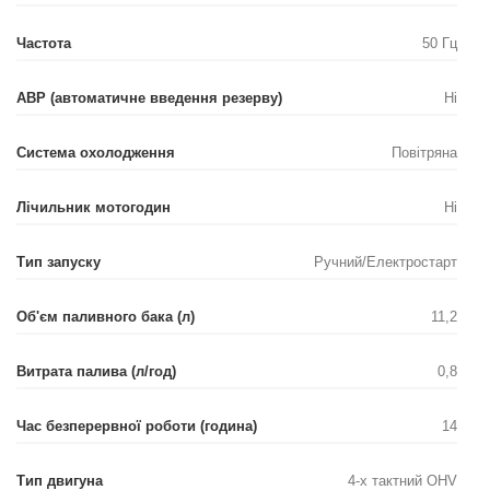
Частота
50 Гц
АВР (автоматичне введення резерву)
Ні
Система охолодження
Повітряна
Лічильник мотогодин
Ні
Тип запуску
Ручний/Електростарт
Об'єм паливного бака (л)
11,2
Витрата палива (л/год)
0,8
Час безперервної роботи (година)
14
Тип двигуна
4-х тактний OHV