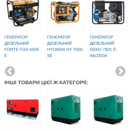
ГЕНЕРАТОР
ГЕНЕРАТОР
ГЕНЕРАТОР
ДИЗЕЛЬНИЙ
ДИЗЕЛЬНИЙ
ДИЗЕЛЬНИЙ
FORTE FGD 6500
HYUNDAI HY 7000
GEKO 7801 E-
E
SE
AA/ZEDA
ІНШІ ТОВАРИ ЦІЄЇ Ж КАТЕГОРІЇ: