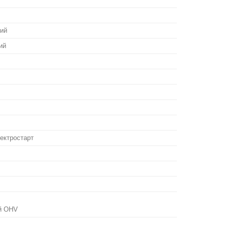
ий
ий
ектростарт
ий OHV