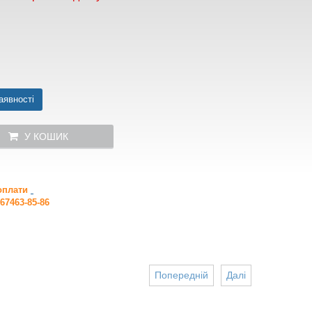
аявності
У КОШИК
 оплати
67463-85-86
Попередній
Далі