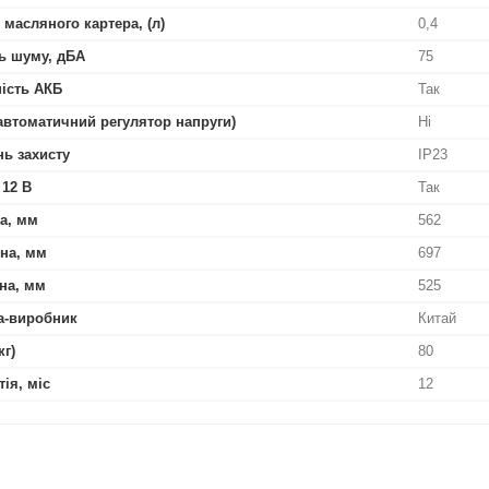
 масляного картера, (л)
0,4
ь шуму, дБА
75
ість АКБ
Так
автоматичний регулятор напруги)
Ні
нь захисту
IP23
 12 В
Так
а, мм
562
на, мм
697
на, мм
525
а-виробник
Китай
кг)
80
тія, міс
12