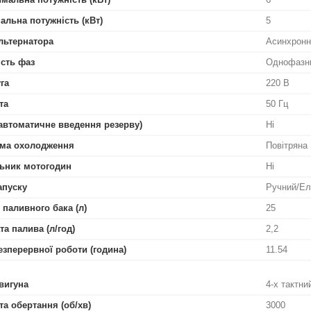
альна потужність (кВт)
5
льтернатора
Асинхронн
ість фаз
Однофазн
га
220 В
та
50 Гц
автоматичне введення резерву)
Ні
ма охолодження
Повітряна
ьник мотогодин
Ні
апуску
Ручний/Ел
 паливного бака (л)
25
та палива (л/год)
2,2
езперервної роботи (година)
11.54
вигуна
4-х тактн
та обертання (об/хв)
3000