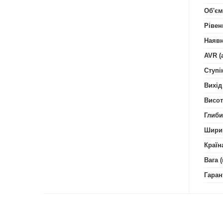
Об'єм
Рівен
Наявн
AVR (
Ступі
Вихід
Висот
Глиби
Шири
Країн
Вага (
Гаран