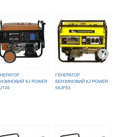
ЕНЕРАТОР
ГЕНЕРАТОР
ГЕНЕРАТ
ЕНЗИНОВИЙ KJ POWER
БЕНЗИНОВИЙ KJ POWER
БЕНЗИНО
JT45
5KJP33
КБГ 505 Э