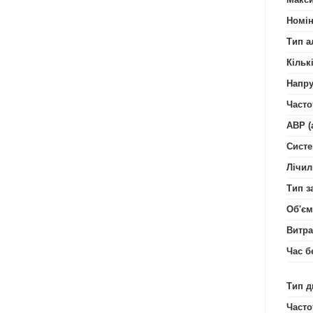
Номін
Тип а
Кільк
Напру
Часто
АВР (
Систе
Лічил
Тип з
Об'єм
Витра
Час б
Тип д
Часто