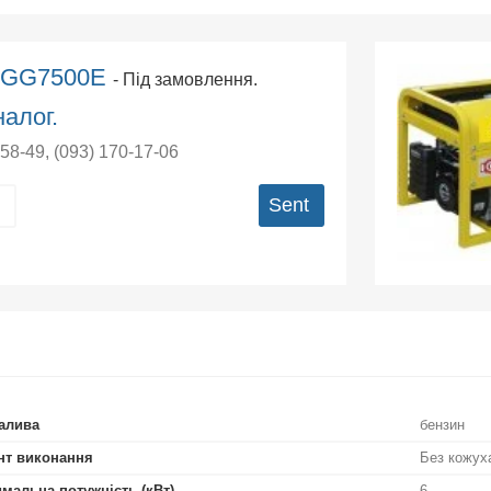
k GG7500E
- Під замовлення.
алог.
-58-49
,
(093) 170-17-06
Sent
алива
бензин
нт виконання
Без кожух
мальна потужність (кВт)
6