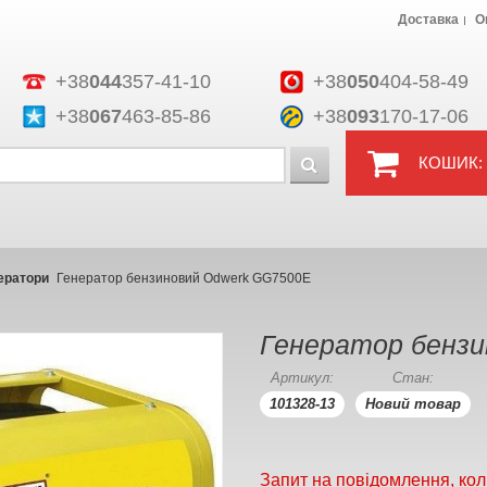
Доставка
О
+38
044
357-41-10
+38
050
404-58-49
+38
067
463-85-86
+38
093
170-17-06
КОШИК:
ератори
Генератор бензиновий Odwerk GG7500E
Генератор бензи
Артикул:
Стан:
101328-13
Новий товар
Запит на повідомлення, кол