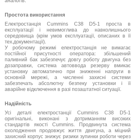
аналогів.
Простота використання
Електростанція Cummins C38 D5-1 проста в
експлуатації і невимоглива до навколишнього
середовища (крім умов експлуатації, описаних в її
тех.документації).
У робочому режимі електростанція не вимагає
постійної присутності оператора: збільшений
паливний бак забезпечує довгу роботу двигуна без
дозаправки, система автоввода резерву вмикає
установку автоматично при зниженні напруги в
основній мережі, а численні захисні системи
забезпечать абсолютну безпеку установки і її
аварійне відключення в разі позаштатної ситуації.
Надійність
Усі деталі електростанції Cummins C38 D5-1
оригінальні, виконані з дотриманням високих
стандартів якості Cummins. Продвинута система
охолодження продовжує життя двигуна, а міцний
захисний корпус знижує ризики зупинки роботи через