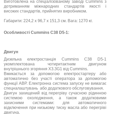
Виготовлена на спеціалізованому заводі Cummins з
дотриманням міжнародних стандартів якості і
високих стандартів, прийнятих виробником.
Габарити: 224,2 х 96,7 х 151,3 см. Вага: 1270 кг.
Особливості Cummins C38 D5-1:
Двигун
Дизельна електростанція Cummins C38 D5-1
укомплектована чотиритактним двигуном
внутрішнього згоряння X3.3G1 від Cummins.
Вмикається за допомогою електростартеру або
автоматично без участі оператора за допомогою
функції АВР. Електронна система запуску не вимагає
спецналаштувань або додаткового обслуговування.
Двигун захищений від перегріву сучасною рідинною
системою охолодження, а також додатковими
захисними системами: для автоматичного
відключення при низькому тиску масла або перегріві
двигуна.