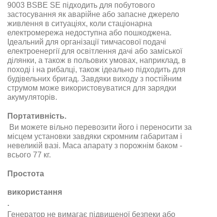
9003 BSBE SE
підходить для побутового
застосування як аварійне або запасне джерело
живлення в ситуаціях, коли стаціонарна
електромережа недоступна або пошкоджена
.
Ідеальний для організації тимчасової подачі
електроенергії для освітлення дачі або заміської
ділянки, а також в польових умовах, наприклад, в
поході і на рибалці, також ідеально підходить для
будівельних бригад. Завдяки виходу з постійним
струмом може використовуватися для зарядки
акумуляторів
.
Портативність.
Ви можете вільно перевозити його і переносити за
місцем установки завдяки скромним габаритам і
невеликій вазі. Маса апарату з порожнім баком -
всього 77 кг.
Простота
використання
.
Генератор
не вимагає підвищеної безпеки або