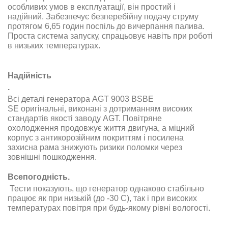
особливих умов в експлуатації, він простий і
надійний. Забезпечує безперебійну подачу струму
протягом 6,65 годин поспіль до вичерпання палива
.
Проста система запуску, спрацьовує навіть при роботі
в низьких температурах
.
Надійність
.
Всі деталі генератора AGT 9003 BSBE
SE
оригінальні, виконані з дотриманням високих
стандартів якості заводу
AGT.
Повітряне
охолодження продовжує життя двигуна, а міцний
корпус з антикорозійним покриттям і посилена
захисна рама знижують ризики поломки через
зовнішні пошкодження
.
Всепогодність.
Тести показують, що генератор однаково стабільно
працює як при низькій (до -30 С), так і при високих
температурах повітря при будь-якому рівні вологості
.