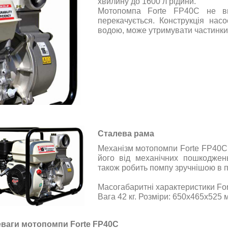
хвилину до 1600 л рідини.
Мотопомпа Forte FP40C не вим
перекачується. Конструкція нас
водою, може утримувати частинки
Сталева рама
Механізм мотопомпи Forte FP40C 
його від механічних пошкоджень
також робить помпу зручнішою в 
Масогабаритні характеристики Fo
Вага 42 кг
. Розміри:
650х465х525
ваги мотопомпи Forte FP40C