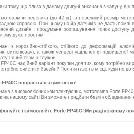
яки тому, що гільза в даному двигуні виконана з чавуну, ві
 мотопомпи невелика (до 42 кг), а невеликий розмір мотон
ладною справою. При цьому набір датчиків не дасть помпі вий
часний дизайн і продумане розташування точок доступу д
нізму дуже простим.
нані з корозійно-стійкого, стійкого до деформацій алюмі
ик, витіснювач), а також чепцеві ущільнення підвищеної м
ату гідний термін служби.
e FP40C надійний варіант покупки для тих, кому потрібно в
потрібно очистити басейн? Полити газон в місці, куди не дот
e FP40C впорається з цим легко!
нана з високоякісних комплектуючих, мотопомпа Forte FP40C
ж на нашому сайті Ви зможете придбати безліч обладнання н
фонуйте і замовляйте Forte FP40C! Ми раді кожному пок