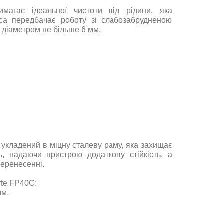
агає ідеальної чистоти від рідини, яка
оса передбачає роботу зі слабозабрудненою
 діаметром не більше 6 мм.
укладений в міцну сталеву раму, яка захищає
, надаючи пристрою додаткову стійкість, а
перенесенні.
rte FP40C:
мм.