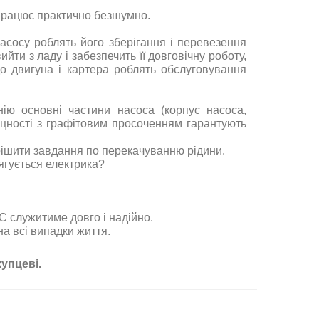
н працює практично безшумно.
асосу роблять його зберігання і перевезення
ти з ладу і забезпечить її довговічну роботу,
о двигуна і картера роблять обслуговування
нію основні частини насоса (корпус насоса,
іцності з графітовим просоченням гарантують
ирішити завдання по перекачуванню рідини.
ягується електрика?
 служитиме довго і надійно.
а всі випадки життя.
упцеві.