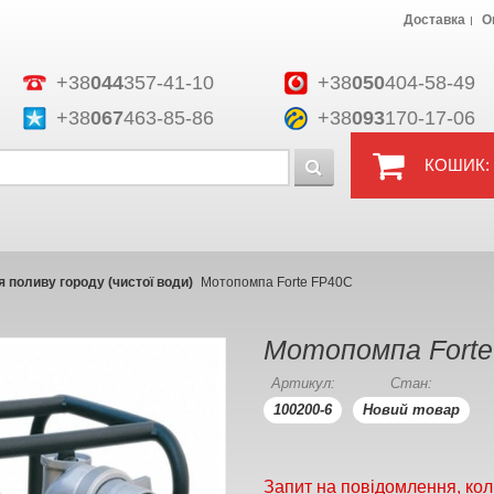
Доставка
О
+38
044
357-41-10
+38
050
404-58-49
+38
067
463-85-86
+38
093
170-17-06
КОШИК:
 поливу городу (чистої води)
Мотопомпа Forte FP40C
Мотопомпа Fort
Артикул:
Стан:
100200-6
Новий товар
Запит на повідомлення, кол