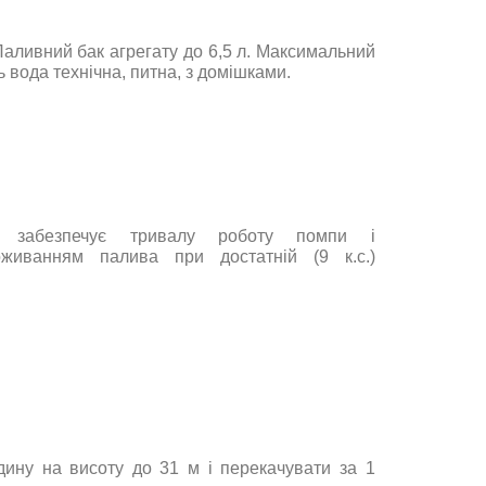
 Паливний бак агрегату до 6,5 л. Максимальний
ь вода технічна, питна, з домішками.
ун забезпечує тривалу роботу помпи і
оживанням палива при достатній (9 к.с.)
дину на висоту до 31 м і перекачувати за 1