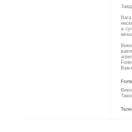
Завд
Вага
неск
а су
меха
Вико
равл
агрег
Fort
Вам 
Fort
Вико
Тако
Теле