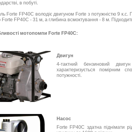
дарстві, в побуті.
ль Forte FP40C володіє двигуном
Forte
з потужністю 9 к.с.
 Forte FP40C - 31 м, а глибина всмоктування - 8 м. Підходит
ливості мотопомпи Forte FP40C:
Двигун
4-тактний бензиновий двиг
характеризується помірним сп
потужності.
Насос
Forte FP40C здатна піднімати рі