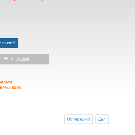
аявності
У КОШИК
 оплати
67463-85-86
Попередній
Далі