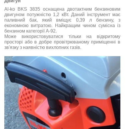
Двигун
Al-ko BKS 3835 оснащена двотактним бензиновим
двигуном потужністю 1,2 кВт. Даний інструмент має
паливний бак, який вміщує 0,39 л бензину, з
економною витратою. Найкращим чином сумісна із
бензином категорії А-92.
Може використовуватися тільки на відкритому
просторі або в добре провітрюваному приміщенні в
зв'язку з наявністю вихлопних газів.