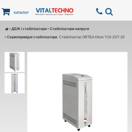
КАТАЛОГ
>
ДБЖ і стабілізатори
>
Стабілізатори напруги
>
Сервопривідні стабілізатори
Стабілізатор ORTEA Orion Y10-15/7-20