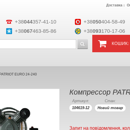
Доставка
О
+38
044
357-41-10
+38
050
404-58-49
+38
067
463-85-86
+38
093
170-17-06
КОШИК:
PATRIOT EURO 24-240
Компрессор PATR
Артикул:
Стан:
104619-12
Новий товар
Запит на повідомлення, кол