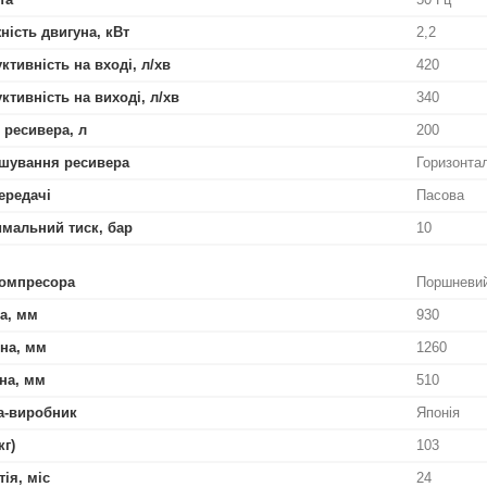
ність двигуна, кВт
2,2
ктивність на вході, л/хв
420
ктивність на виході, л/хв
340
 ресивера, л
200
шування ресивера
Горизонта
ередачі
Пасова
мальний тиск, бар
10
омпресора
Поршневи
а, мм
930
на, мм
1260
на, мм
510
а-виробник
Японія
кг)
103
тія, міс
24