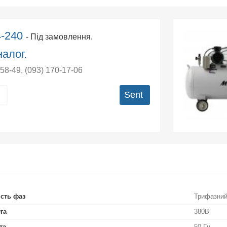
4-240
- Під замовлення.
алог.
-58-49
,
(093) 170-17-06
Sent
ість фаз
Трифазни
га
380В
та
50 Гц