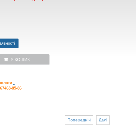
аявності
У КОШИК
 оплати
67463-85-86
Попередній
Далі