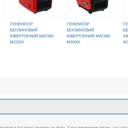
ГЕНЕРАТОР
ГЕНЕРАТОР
Г
БЕНЗИНОВИЙ
БЕНЗИНОВИЙ
Б
IНВЕРТОРНИЙ MATARI
IНВЕРТОРНИЙ MATARI
IН
M2200I
M3000I
M3
різнятися від представлених на фото. У разі виникнення питань, що сто