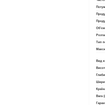
Потуж
Проду
Проду
Об'єм
Розта
Тип п
Макси
Вид к
Висот
Глиби
Шири
Країн
Вага (
Гаран