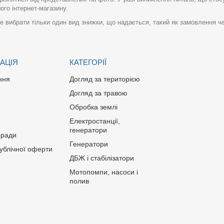
го інтернет-магазину.
 вибрати тільки один вид знижки, що надається, такий як замовлення че
АЦІЯ
КАТЕГОРІЇ
ння
Догляд за територією
Догляд за травою
Обробка землі
Електростанції,
генератори
оради
Генератори
публічної оферти
ДБЖ і стабілізатори
Мотопомпи, насоси і
полив