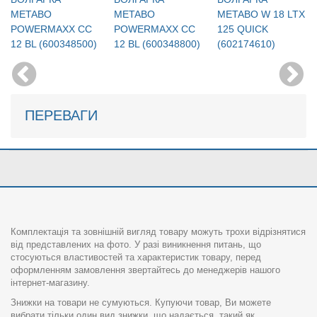
METABO
METABO
METABO W 18 LTX
POWERMAXX CC
POWERMAXX CC
125 QUICK
12 BL (600348500)
12 BL (600348800)
(602174610)
ПЕРЕВАГИ
Комплектація та зовнішній вигляд товару можуть трохи відрізнятися
від представлених на фото. У разі виникнення питань, що
стосуються властивостей та характеристик товару, перед
оформленням замовлення звертайтесь до менеджерів нашого
інтернет-магазину.
Знижки на товари не сумуються. Купуючи товар, Ви можете
вибрати тільки один вид знижки, що надається, такий як