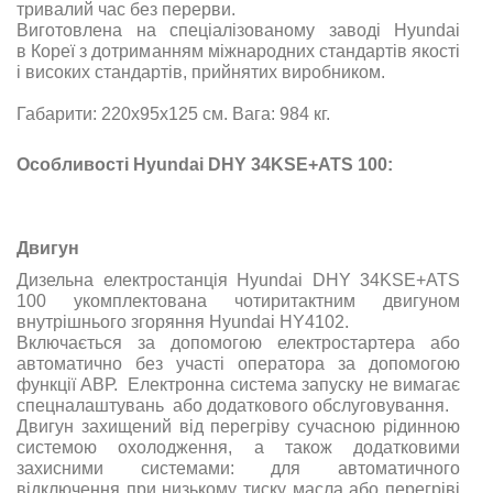
тривалий час без перерви.
Виготовлена на спеціалізованому заводі Hyundai
в Кореї з дотриманням міжнародних стандартів якості
і високих стандартів, прийнятих виробником.
Габарити: 220х95х125 см. Вага: 984 кг.
Особливості Hyundai DHY 34KSE+ATS 100:
Двигун
Дизельна електростанція Hyundai DHY 34KSE+ATS
100 укомплектована чотиритактним двигуном
внутрішнього згоряння Hyundai HY4102.
Включається за допомогою електростартера або
автоматично без участі оператора за допомогою
функції АВР. Електронна система запуску не вимагає
спецналаштувань або додаткового обслуговування.
Двигун захищений від перегріву сучасною рідинною
системою охолодження, а також додатковими
захисними системами: для автоматичного
відключення при низькому тиску масла або перегріві