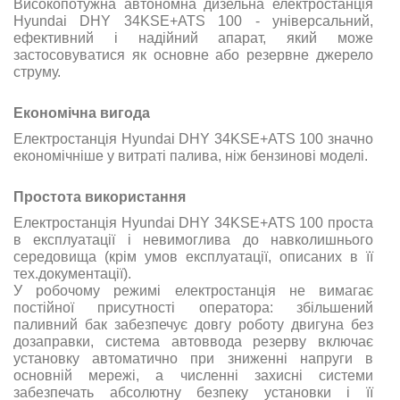
Високопотужна автономна дизельна електростанція
Hyundai DHY 34KSE+ATS 100 - універсальний,
ефективний і надійний апарат, який може
застосовуватися як основне або резервне джерело
струму.
Економічна вигода
Електростанція Hyundai DHY 34KSE+ATS 100 значно
економічніше у витраті палива, ніж бензинові моделі.
Простота використання
Електростанція Hyundai DHY 34KSE+ATS 100 проста
в експлуатації і невимоглива до навколишнього
середовища (крім умов експлуатації, описаних в її
тех.документації).
У робочому режимі електростанція не вимагає
постійної присутності оператора: збільшений
паливний бак забезпечує довгу роботу двигуна без
дозаправки, система автоввода резерву включає
установку автоматично при зниженні напруги в
основній мережі, а численні захисні системи
забезпечать абсолютну безпеку установки і її