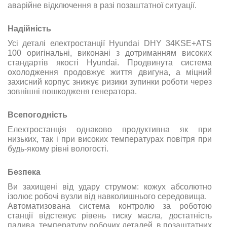
аварійне відключення в разі позаштатної ситуації.
Надійність
Усі деталі електростанції Hyundai DHY 34KSE+ATS
100 оригінальні, виконані з дотриманням високих
стандартів якості Hyundai. Продвинута система
охолодження продовжує життя двигуна, а міцний
захисний корпус знижує ризики зупинки роботи через
зовнішні пошкодженя генератора.
Всепогодність
Електростанція однаково продуктивна як при
низьких, так і при високих температурах повітря при
будь-якому рівні вологості.
Безпека
Ви захищені від удару струмом: кожух абсолютно
ізолює робочі вузли від навколишнього середовища.
Автоматизована система контролю за роботою
станції відстежує рівень тиску масла, достатність
палива, температуру робочих деталей, в позаштатних