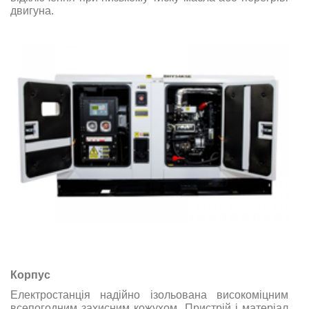
двигуна.
Корпус
Електростанція надійно ізольована високоміцним
всепогодним захисним кожухом. Пристрій і матеріал