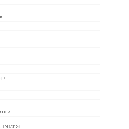
й
й
арт
ий OHV
ta TAD731GE