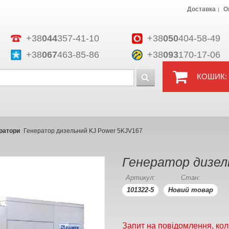
Доставка
О
+38
044
357-41-10
+38
050
404-58-49
+38
067
463-85-86
+38
093
170-17-06
КОШИК:
ратори
Генератор дизельний KJ Power 5KJV167
Генератор дизел
Артикул:
Стан:
101322-5
Новий товар
Запит на повідомлення, кол