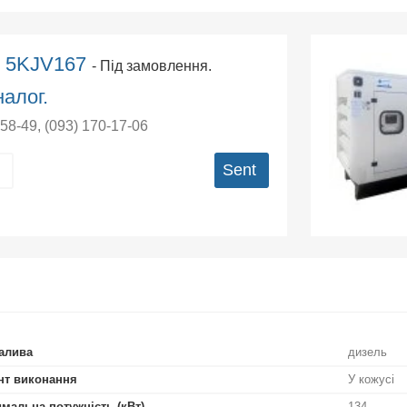
r 5KJV167
- Під замовлення.
алог.
-58-49
,
(093) 170-17-06
Sent
алива
дизель
нт виконання
У кожусі
мальна потужність (кВт)
134