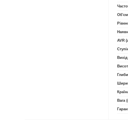
Часто
Об'єм
Рівен
Наявн
AVR (
Ступі
Вихід
Висот
Глиби
Шири
Країн
Вага (
Гаран