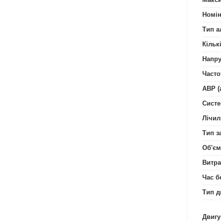
Номін
Тип а
Кільк
Напру
Часто
АВР (
Систе
Лічил
Тип з
Об'єм
Витра
Час б
Тип д
Двигу