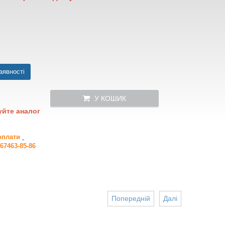
аявності
У КОШИК
уйте аналог
 оплати
67463-85-86
Попередній
Далі