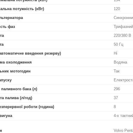
альна потужність (кВт)
120
льтернатора
Синхронни
ість фаз
Трифазни
га
220/380 В
та
50 Гц
автоматичне введення резерву)
Ні
ма охолодження
Водяна
ьник мотогодин
Так
апуску
Електрост
 паливного бака (л)
296
та палива (л/год)
37
езперервної роботи (година)
8
вигуна
4-х тактн
н
Volvo Pen