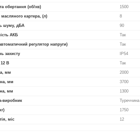
та обертання (об/хв)
1500
 масляного картера, (л)
8
ь шуму, дБА
90
ість АКБ
Так
автоматичний регулятор напруги)
Так
нь захисту
IP54
 12 В
Так
а, мм
2000
на, мм
3700
на, мм
1300
а-виробник
Туреччина
кг)
1750
тія, міс
12