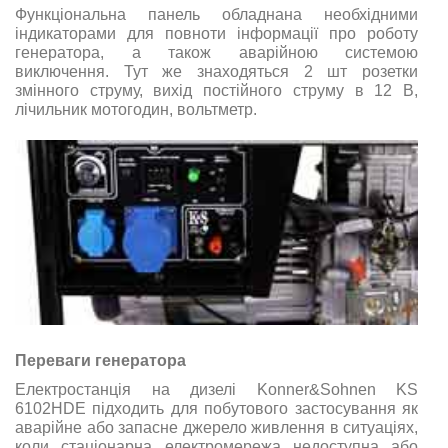
Функціональна панель обладнана необхідними
індикаторами для повноти інформації про роботу
генератора, а також аварійною системою
виключення. Тут же знаходяться 2 шт розетки
змінного струму,
вихід
постійного
струму
в
12
В
,
лічильник мотогодин,
вольтметр
.
Переваги генератора
Електростанція на дизелі Konner&Sohnen KS
6102HDE підходить для побутового застосування як
аварійне або запасне джерело живлення в ситуаціях,
коли стаціонарна електромережа недоступна або