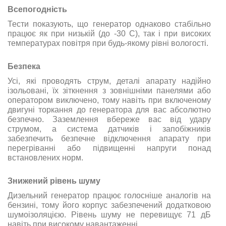
Всепогодність
Тести показують, що генератор однаково стабільно
працює як при низькій (до -30 С), так і при високих
температурах повітря при будь-якому рівні вологості.
Безпека
Усі, які проводять струм, деталі апарату надійно
ізольовані, їх зіткнення з зовнішніми панелями або
оператором виключено, тому навіть при включеному
двигуні торкання до генератора для вас абсолютно
безпечно. Заземлення вбереже вас від удару
струмом, а система датчиків і запобіжників
забезпечить безпечне відключення апарату при
перегріванні або підвищенні напруги понад
встановлених норм.
Знижений рівень шуму
Дизельний генератор працює голосніше аналогів на
бензині, тому його корпус забезпечений додатковою
шумоізоляцією.
Рівень
шуму
не перевищує
71
дБ
навіть
при
високому навантаженні
.