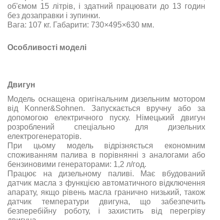
об'ємом 15 літрів,
і
здатний
працювати
до 13 годин
без
дозаправки
і
зупинки
.
Вага
:
107
кг
.
Габарити
:
730×495×630
мм
.
Особливості моделі
Двигун
Модель оснащена оригінальним дизельним мотором
від
Konner&Sohnen
.
Запускається
вручну
або
за
допомогою
електричного
пуску
.
Німецький
двигун
розроблений
спеціально
для
дизельних
електрогенераторів
.
При цьому модель відрізняється економним
споживанням палива в порівнянні з аналогами або
бензиновими генераторами: 1,2 л/год.
Працює на дизельному паливі. Має вбудований
датчик масла з функцією автоматичного відключення
апарату, якщо рівень масла гранично низький, також
датчик температури двигуна, що забезпечить
безперебійну роботу, і захистить від перегріву