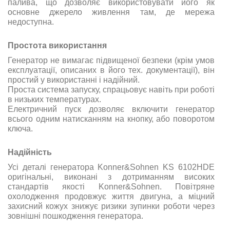
палива, що дозволяє використовувати його як
основне джерело живлення там, де мережа
недоступна.
Простота використання
Генератор не вимагає підвищеної безпеки (крім умов
експлуатації, описаних в його тех. документації), він
простий у використанні і надійний.
Проста система запуску, спрацьовує навіть при роботі
в низьких температурах.
Електричний пуск дозволяє включити генератор
всього одним натисканням на кнопку, або поворотом
ключа.
Надійність
Усі деталі генератора Konner&Sohnen KS 6102HDE
оригінальні, виконані з дотриманням високих
стандартів якості Konner&Sohnen.
Повітряне
охолодження продовжує життя двигуна, а міцний
захисний кожух знижує ризики зупинки роботи через
зовнішні пошкодження генератора.