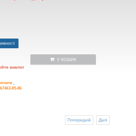
аявності
У КОШИК
уйте аналог
 оплати
67463-85-86
Попередній
Далі