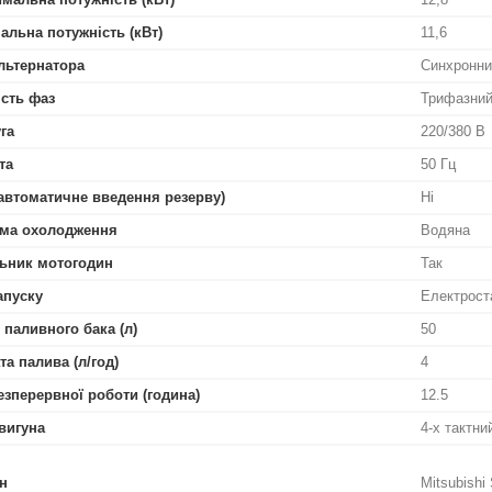
альна потужність (кВт)
11,6
льтернатора
Синхронни
ість фаз
Трифазни
га
220/380 В
та
50 Гц
автоматичне введення резерву)
Ні
ма охолодження
Водяна
ьник мотогодин
Так
апуску
Електрост
 паливного бака (л)
50
та палива (л/год)
4
езперервної роботи (година)
12.5
вигуна
4-х тактн
н
Mitsubishi