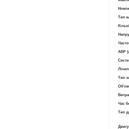
Номін
Тип а
Кільк
Напру
Часто
АВР (
Систе
Лічил
Тип з
Об'єм
Витра
Час б
Тип д
Двигу