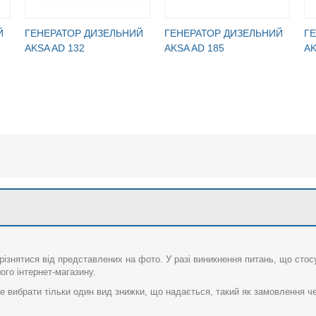
Й
ГЕНЕРАТОР ДИЗЕЛЬНИЙ
ГЕНЕРАТОР ДИЗЕЛЬНИЙ
Г
AKSA AD 132
AKSA AD 185
AK
різнятися від представлених на фото. У разі виникнення питань, що сто
го інтернет-магазину.
 вибрати тільки один вид знижки, що надається, такий як замовлення че