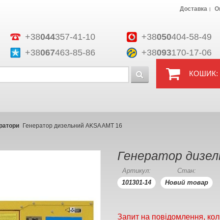
Доставка
О
+38
044
357-41-10
+38
050
404-58-49
+38
067
463-85-86
+38
093
170-17-06
КОШИК:
ратори
Генератор дизельний AKSA AMT 16
Генератор дизел
Артикул:
Стан:
101301-14
Новий товар
Запит на повідомлення, кол