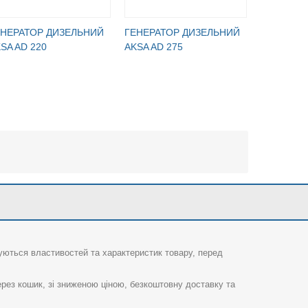
ЕНЕРАТОР ДИЗЕЛЬНИЙ
ГЕНЕРАТОР ДИЗЕЛЬНИЙ
ГЕНЕРАТ
SA AD 220
AKSA AD 275
AKSA AD 
суються властивостей та характеристик товару, перед
рез кошик, зі зниженою ціною, безкоштовну доставку та