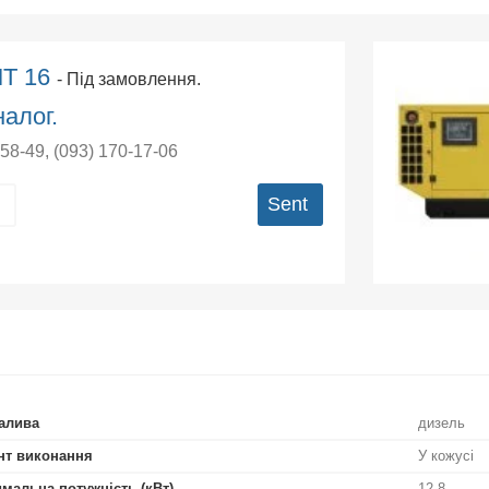
MT 16
- Під замовлення.
алог.
-58-49
,
(093) 170-17-06
Sent
алива
дизель
нт виконання
У кожусі
мальна потужність (кВт)
12,8