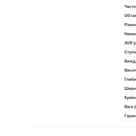
Часто
Об'єм
Рівен
Наявн
AVR (
Ступі
Вихід
Висот
Глиби
Шири
Країн
Вага (
Гаран