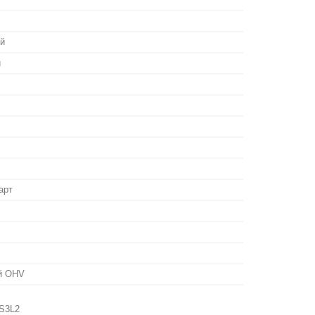
й
й
арт
ий OHV
 S3L2