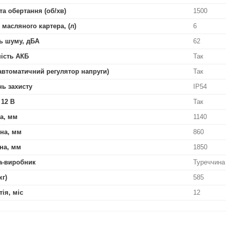
та обертання (об/хв)
1500
 масляного картера, (л)
6
ь шуму, дБА
62
ість АКБ
Так
автоматичний регулятор напруги)
Так
нь захисту
IP54
 12 В
Так
а, мм
1140
на, мм
860
на, мм
1850
а-виробник
Туреччина
кг)
585
тія, міс
12