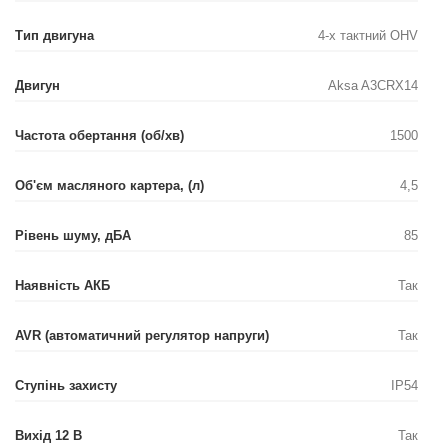
Тип двигуна
4-х тактний OHV
Двигун
Aksa A3CRX14
Частота обертання (об/хв)
1500
Об'єм масляного картера, (л)
4,5
Рівень шуму, дБА
85
Наявність АКБ
Так
AVR (автоматичний регулятор напруги)
Так
Ступінь захисту
IP54
Вихід 12 В
Так