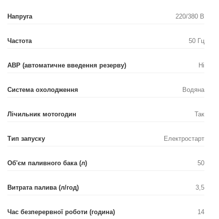
Напруга
220/380 В
Частота
50 Гц
АВР (автоматичне введення резерву)
Ні
Система охолодження
Водяна
Лічильник мотогодин
Так
Тип запуску
Електростарт
Об'єм паливного бака (л)
50
Витрата палива (л/год)
3,5
Час безперервної роботи (година)
14