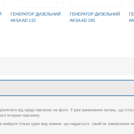
Й
ГЕНЕРАТОР ДИЗЕЛЬНИЙ
ГЕНЕРАТОР ДИЗЕЛЬНИЙ
Г
AKSA AD 132
AKSA AD 185
AK
різнятися від представлених на фото. У разі виникнення питань, що сто
го інтернет-магазину.
 вибрати тільки один вид знижки, що надається, такий як замовлення че