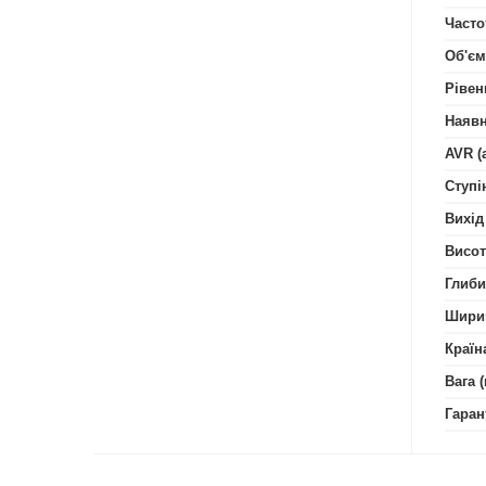
Часто
Об'єм
Рівен
Наявн
AVR (
Ступі
Вихід
Висот
Глиби
Шири
Країн
Вага (
Гаран