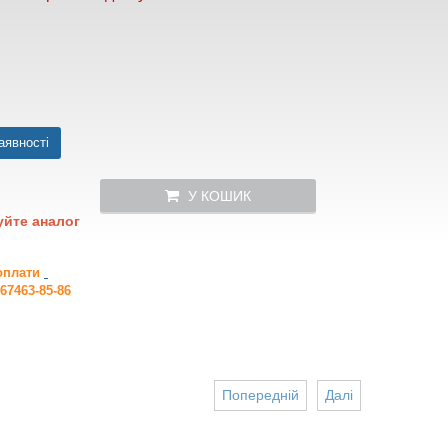
аявності
У КОШИК
уйте аналог
 оплати
67463-85-86
Попередній
Далі