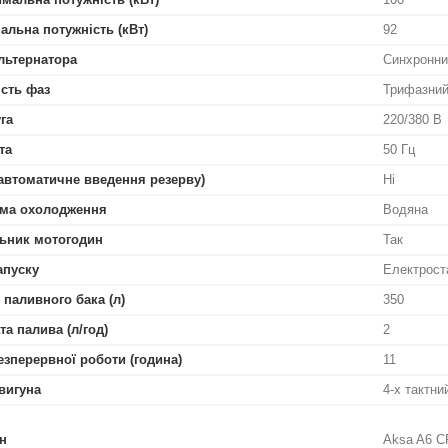
альна потужність (кВт)
92
льтернатора
Синхронни
ість фаз
Трифазни
га
220/380 В
та
50 Гц
автоматичне введення резерву)
Ні
ма охолодження
Водяна
ьник мотогодин
Так
апуску
Електрост
 паливного бака (л)
350
та палива (л/год)
2
езперервної роботи (година)
11
вигуна
4-х тактн
н
Aksa A6 C