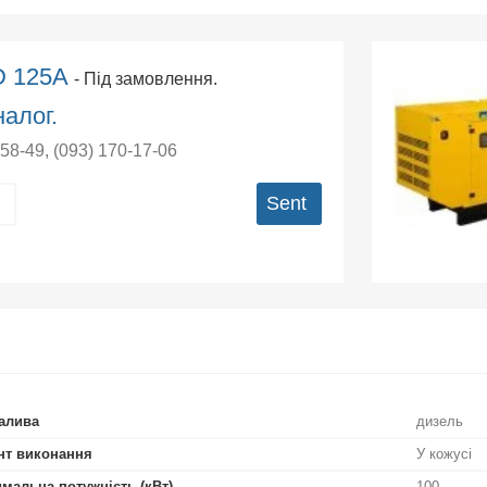
D 125A
- Під замовлення.
алог.
-58-49
,
(093) 170-17-06
Sent
алива
дизель
нт виконання
У кожусі
мальна потужність (кВт)
100