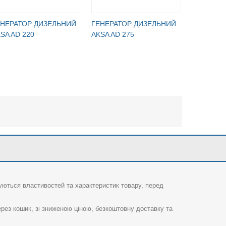
ЕНЕРАТОР ДИЗЕЛЬНИЙ
ГЕНЕРАТОР ДИЗЕЛЬНИЙ
ГЕНЕРАТ
SA AD 220
AKSA AD 275
AKSA AD 
суються властивостей та характеристик товару, перед
рез кошик, зі зниженою ціною, безкоштовну доставку та