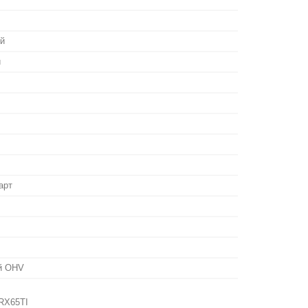
й
й
арт
ий OHV
RX65TI