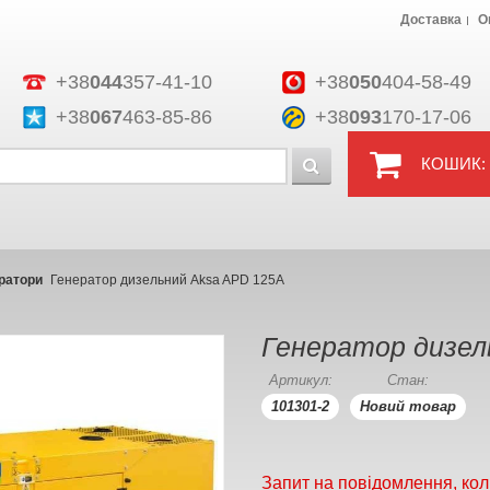
Доставка
О
+38
044
357-41-10
+38
050
404-58-49
+38
067
463-85-86
+38
093
170-17-06
КОШИК:
ратори
Генератор дизельний Aksa APD 125A
Генератор дизел
Артикул:
Стан:
101301-2
Новий товар
Запит на повідомлення, кол