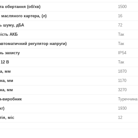
та обертання (об/хв)
1500
 масляного картера, (л)
16
ь шуму, дБА
72
ість АКБ
Так
автоматичний регулятор напруги)
Так
нь захисту
IP54
 12 В
Так
а, мм
1870
на, мм
1170
на, мм
3270
а-виробник
Туреччина
кг)
1930
тія, міс
12