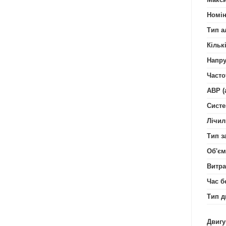
Номін
Тип а
Кільк
Напру
Часто
АВР (
Систе
Лічил
Тип з
Об'єм
Витра
Час б
Тип д
Двигу