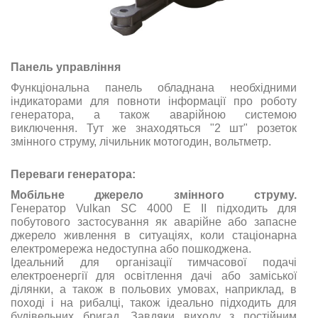
Панель управління
Функціональна панель обладнана необхідними
індикаторами для повноти інформації про роботу
генератора, а також аварійною системою
виключення. Тут же знаходяться "2 шт" розеток
змінного струму,
лічильник
мотогодин
,
вольтметр
.
Переваги генератора:
Мобільне джерело змінного струму
.
Генератор Vulkan SC 4000 E II підходить для
побутового застосування як аварійне або запасне
джерело живлення в ситуаціях, коли стаціонарна
електромережа недоступна або пошкоджена.
Ідеальний для організації тимчасової подачі
електроенергії для освітлення дачі або заміської
ділянки, а також в польових умовах, наприклад, в
поході і на рибалці, також ідеально підходить для
будівельних бригад. Завдяки виходу з постійним