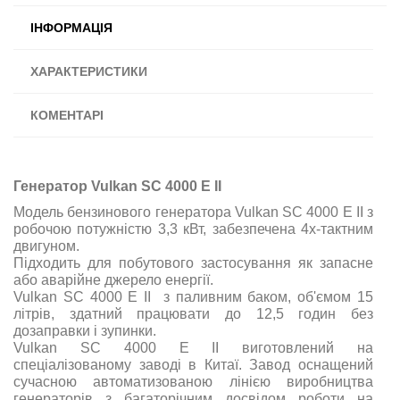
ІНФОРМАЦІЯ
ХАРАКТЕРИСТИКИ
КОМЕНТАРІ
Генератор Vulkan SC 4000 E II
Модель бензинового генератора Vulkan SC 4000 E II з
робочою потужністю 3,3 кВт, забезпечена 4х-тактним
двигуном.
Підходить для побутового застосування як запасне
або аварійне джерело енергії.
Vulkan SC 4000 E II з паливним баком, об'ємом 15
літрів,
здатний
працювати
до
12,5
годин
без
дозаправки
і
зупинки
.
Vulkan SC 4000 E II виготовлений на
спеціалізованому заводі в
Китаї
. Завод оснащений
сучасною автоматизованою лінією виробництва
генераторів з багаторічним досвідом роботи на