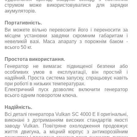
струмом може використовуватися для зарядки
акумуляторів.
Портативність
.
Ви можете вільно перевозити його і переносити за
місцем установки завдяки скромним габаритам і
невеликій вазі. Маса апарату з порожнім баком -
всього 50 кг.
Простота використання
.
Генератор не вимагає підвищеної безпеки або
особливих умов в експлуатації, він простий і
надійний. Проста система запуску, спрацьовує навіть
при роботі в низьких температурах.
Електричний пуск дозволяє включити генератор
всього одним поворотом ключа.
Надійність
.
Всі деталі генератора Vulkan SC 4000 E II оригінальні,
виконані з дотриманням високих стандартів якості
заводу Vulkan. Повітряне охолодження продовжує
життя двигуна, а міцний корпус з антикорозійним