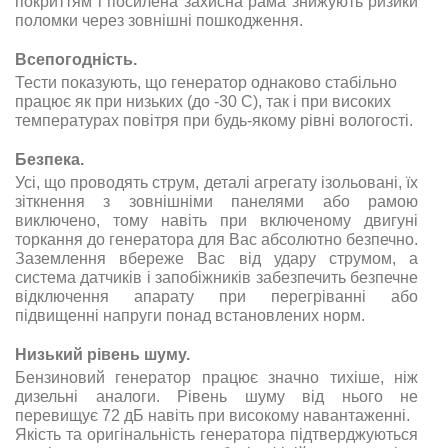
покриттям і посилена захисна рама знижують ризики
поломки через зовнішні пошкодження.
Всепогодність
.
Тести показують, що генератор однаково стабільно
працює як при низьких (до -30 С), так і при високих
температурах повітря при будь-якому рівні вологості.
Безпека
.
Усі, що проводять струм, деталі агрегату ізольовані, їх
зіткнення з зовнішніми панелями або рамою
виключено, тому навіть при включеному двигуні
торкання до генератора для Вас абсолютно безпечно.
Заземлення вбереже Вас від удару струмом, а
система датчиків і запобіжників забезпечить безпечне
відключення апарату при перегріванні або
підвищенні напруги понад встановлених норм.
Низький рівень шуму
.
Бензиновий генератор працює значно тихіше, ніж
дизельні аналоги. Рівень шуму від нього не
перевищує 72 дБ навіть при високому навантаженні.
Якість та оригінальність генератора підтверджуються