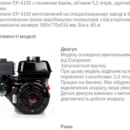
power EP-4100 з паливним баком, об'ємом 5,3 літрів, здатни
нки.
power EP-4100
виготовлений на спеціалізованому заводі в 
матизованою лінією виробництва генераторів з багаторічни
омпактні розміри: 560х770х510 мм. Вага: 60 кг.
ливості моделі
Двигун
Модель оснащена оригінальним
від
Europower
.
Запускається
вручну
.
При цьому модель відрізняєть
порівнянні з аналогами
: 2,4 л/г
Працює на бензині. Має вбудов
відключення апарату, якщо ріве
Деталі двигуна виконані з якісни
довговічність роботи апарату
.
Рама