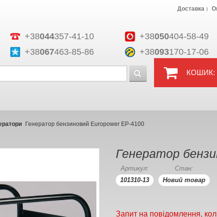
Доставка
О
+38
044
357-41-10
+38
050
404-58-49
+38
067
463-85-86
+38
093
170-17-06
КОШИК:
ератори
Генератор бензиновий Europower EP-4100
Генератор бензи
Артикул:
Стан:
101310-13
Новий товар
Запит на повідомлення, кол