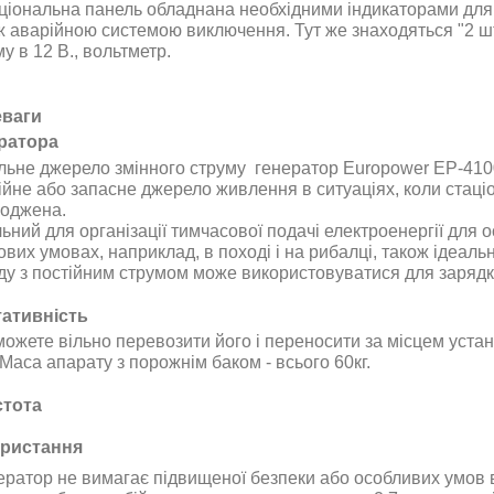
ціональна панель обладнана необхідними індикаторами для 
ж аварійною системою виключення. Тут же знаходяться "2 шт"
у в 12 В., вольтметр
.
еваги
ратора
льне джерело змінного струму
генератор Europower
EP-410
ійне або запасне джерело живлення в ситуаціях, коли стац
оджена
.
ьний для організації тимчасової подачі електроенергії для ос
вих умовах, наприклад, в поході і на рибалці, також ідеаль
ду з постійним струмом може використовуватися для зарядк
ативність
можете вільно перевозити його і переносити за місцем уста
 Маса апарату з порожнім баком - всього
60кг.
тота
ристання
ератор
не вимагає підвищеної безпеки або особливих умов в 