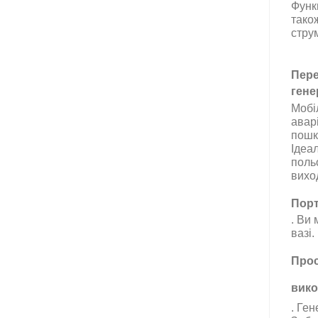
Функ
тако
струм
Пер
гене
Мобі
авар
пошк
Ідеал
польо
вихо
Порт
.
Ви 
вазі.
Прос
вико
.
Ген