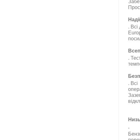
Забе
Прос
Наді
.
Всі
Euro
поси
Всеп
.
Тест
темп
Безп
.
Всі
опер
Зазе
відк
Низь
.
Бенз
пере