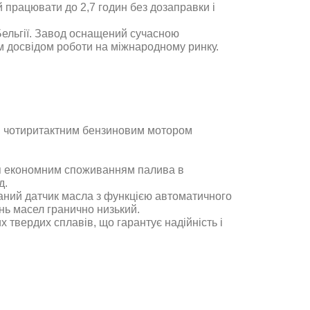
й працювати до 2,7 годин без дозаправки і
Бельгії. Завод оснащений сучасною
м досвідом роботи на міжнародному ринку
.
 чотиритактним бензиновим мотором
ся економним споживанням палива в
од
.
аний датчик масла з функцією автоматичного
нь масел гранично низький
.
х твердих сплавів, що гарантує надійність і