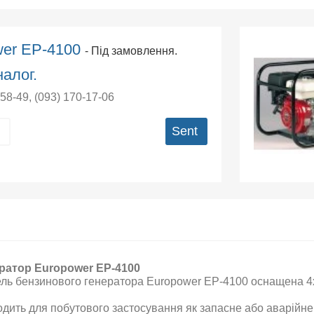
wer EP-4100
- Під замовлення.
алог.
-58-49
,
(093) 170-17-06
Sent
ратор Europower EP-4100
ль бензинового генератора Europower EP-4100
оснащена
4
одить для побутового застосування як запасне або аварійне