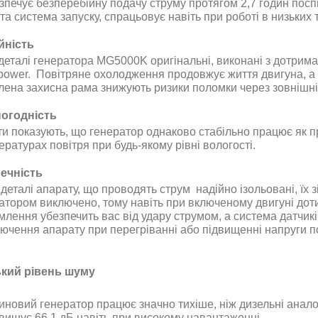
зпечує безперебійну подачу струму протягом 2,7 годин пос
та система запуску, спрацьовує навіть при роботі в низьких
йність
 деталі генератора MG5000K оригінальні, виконані з дотрима
power
. Повітряне охолодження продовжує життя двигуна, а 
лена захисна рама знижують ризики поломки через зовнішн
огодність
и показують, що генератор однаково стабільно працює як при 
ературах повітря при будь-якому рівні вологості
.
ечність
 деталі апарату, що проводять струм надійно ізольовані, їх 
атором виключено, тому навіть при включеному двигуні дот
млення убезпечить вас від удару струмом, а система датчикі
лючення апарату при перегріванні або підвищенні напруги 
кий рівень шуму
иновий генератор працює значно тихіше, ніж дизельні аналог
вищує 66,1 дБ навіть при високому навантаженні
.