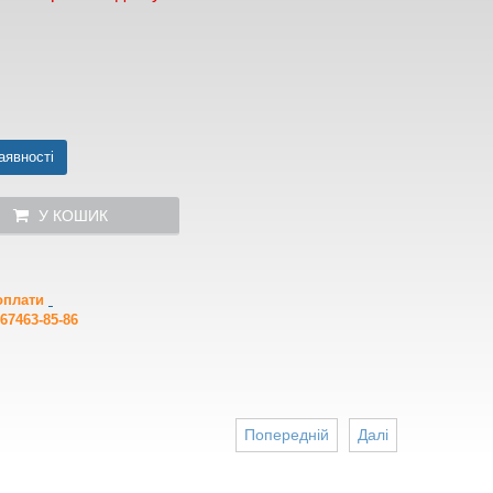
аявності
У КОШИК
 оплати
67463-85-86
Попередній
Далі