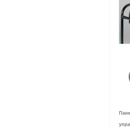
Пан
упра