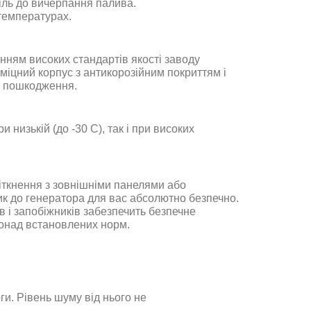
піль до вичерпання палива
.
 температурах
.
нням високих стандартів якості заводу
міцний корпус з антикорозійним покриттям і
і пошкодження
.
низькій (до -30 С), так і при високих
зіткнення з зовнішніми панелями або
ик до генератора для вас абсолютно безпечно.
в і запобіжників забезпечить безпечне
понад встановлених норм
.
и. Рівень шуму від нього не