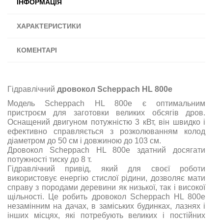
ІНФОРМАЦІЯ
ХАРАКТЕРИСТИКИ
КОМЕНТАРІ
Гідравлічний
дровокол Scheppach HL 800e
Модель Scheppach HL 800e є оптимальним
пристроєм для заготовки великих обсягів дров.
Оснащений двигуном потужністю 3 кВт, він швидко і
ефективно справляється з розколюванням колод
діаметром до 50 см і довжиною до 103 см.
Дровокол Scheppach HL 800e здатний досягати
потужності тиску до 8 т.
Гідравлічний привід, який для своєї роботи
використовує енергію стислої рідини, дозволяє мати
справу з породами деревини як низької, так і високої
щільності. Це робить дровокол Scheppach HL 800e
незамінним на дачах, в заміських будинках, лазнях і
інших місцях, які потребують великих і постійних