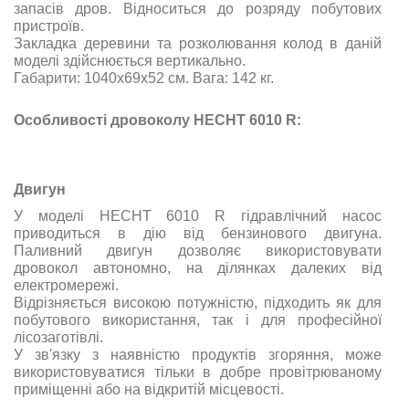
запасів дров. Відноситься до розряду побутових
пристроїв.
Закладка деревини та розколювання колод в даній
моделі здійснюється вертикально.
Габарити:
1040х69х52
см. Вага: 142 кг.
Особливості дровоколу HECHT 6010 R:
Двигун
У моделі HECHT 6010 R гідравлічний насос
приводиться в дію від бензинового двигуна.
Паливний двигун дозволяє використовувати
дровокол автономно, на ділянках далеких від
електромережі.
Відрізняється високою потужністю, підходить як для
побутового використання, так і для професійної
лісозаготівлі.
У зв'язку з наявністю продуктів згоряння, може
використовуватися тільки в добре провітрюваному
приміщенні або на відкритій місцевості.